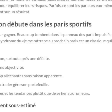
ur équilibrer leurs risques. Parfois, ce sont les parieurs eux-mê
nt sur un résultat.
on débute dans les paris sportifs
 pour gagner. Beaucoup tombent dans le panneau des paris impulsifs,
 syndrome du «je me rattrape au prochain pari» est un classique qui
on, surtout après une défaite.
ns objectivité.
rop alléchantes sans raison apparente.
trader gère son portefeuille.
es et les tendances plutôt que de se fier aux rumeurs.
uvent sous-estimé