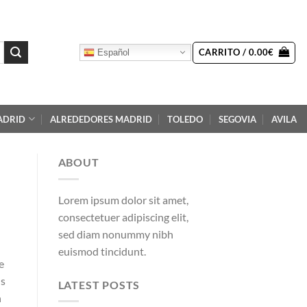
CARRITO /
0.00
€
Español
ADRID
ALREDEDORES MADRID
TOLEDO
SEGOVIA
AVILA
ABOUT
Lorem ipsum dolor sit amet,
consectetuer adipiscing elit,
sed diam nonummy nibh
euismod tincidunt.
e
us
LATEST POSTS
n