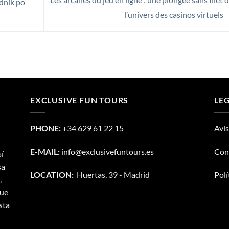
dnik po
l’univers des casinos virtuels
EXCLUSIVE FUN TOURS
LE
PHONE:
+34 629 61 22 15
Avis
E-MAIL:
info@exclusivefuntours.es
Cond
sí
sa
LOCATION:
Huertas, 39 - Madrid
Polí
,
que
sta