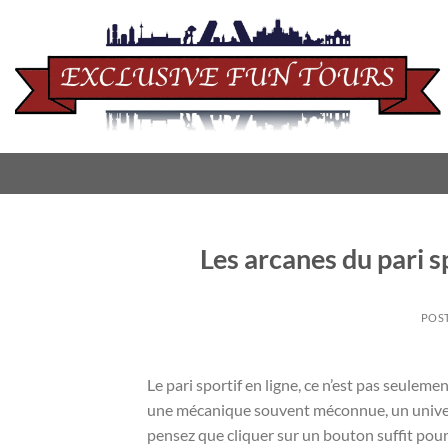
Saltar
al
contenido
Les arcanes du pari s
POS
Le pari sportif en ligne, ce n’est pas seulem
une mécanique souvent méconnue, un univers 
pensez que cliquer sur un bouton suffit pour