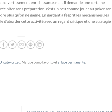
e de divertissement enrichissante, mais il demande une certaine
 précipiter sans préparation, c’est un peu comme jouer au poker san
rdre plus qu’on ne gagne. En gardant à l’esprit les mécanismes, les
ible d’aborder cette activité avec un regard critique et une stratégie
Uncategorized
. Marque como favorito el
Enlace permanente
.
Les arcanes du jeu en ligne : une plongée sans filet 