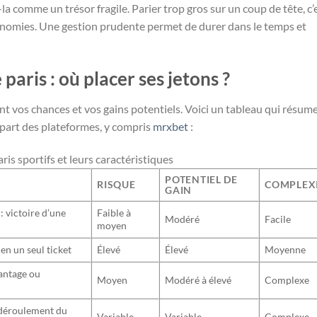
z-la comme un trésor fragile. Parier trop gros sur un coup de tête, c’
onomies. Une gestion prudente permet de durer dans le temps et
aris : où placer ses jetons ?
nt vos chances et vos gains potentiels. Voici un tableau qui résum
lupart des plateformes, y compris
mrxbet
:
ris sportifs et leurs caractéristiques
POTENTIEL DE
RISQUE
COMPLEX
GAIN
: victoire d’une
Faible à
Modéré
Facile
moyen
en un seul ticket
Élevé
Élevé
Moyenne
antage ou
Moyen
Modéré à élevé
Complexe
 déroulement du
Variable
Variable
Complexe