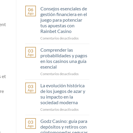
Consejos esenciales de
06
Ago
gestión financiera en el
juego para potenciar
ent
tus apuestas con
Rainbet Casino
en
Comentarios desactivados
Consejos
esenciales
Comprender las
03
de
Ago
probabilidades y pagos
gestión
en los casinos una guía
financiera
esencial
en
el
en
Comentarios desactivados
s et
juego
Comprender
para
las
La evolución histórica
03
potenciar
probabilidades
re
Ago
de los juegos de azar y
tus
y
su impacto en la
apuestas
pagos
sociedad moderna
con
en
Rainbet
los
en
Comentarios desactivados
Casino
casinos
La
una
evolución
Godz Casino: guía para
03
guía
histórica
Ago
depósitos y retiros con
esencial
de
u
criptomonedas seguras