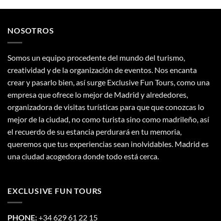
NOSOTROS
Somos un equipo procedente del mundo del turismo,
creatividad y de la organización de eventos. Nos encanta
crear y pasarlo bien, así surge Exclusive Fun Tours, como una
empresa que ofrece lo mejor de Madrid y alrededores,
organizadora de visitas turísticas para que que conozcas lo
mejor de la ciudad, no como turista sino como madrileño, así
el recuerdo de su estancia perdurará en tu memoria,
queremos que tus experiencias sean inolvidables. Madrid es
una ciudad acogedora donde todo está cerca.
EXCLUSIVE FUN TOURS
PHONE:
+34 629 61 22 15