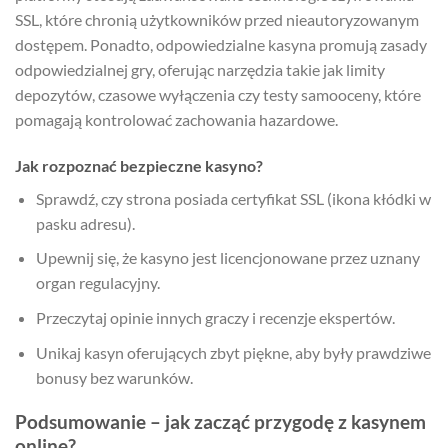
SSL, które chronią użytkowników przed nieautoryzowanym
dostępem. Ponadto, odpowiedzialne kasyna promują zasady
odpowiedzialnej gry, oferując narzędzia takie jak limity
depozytów, czasowe wyłączenia czy testy samooceny, które
pomagają kontrolować zachowania hazardowe.
Jak rozpoznać bezpieczne kasyno?
Sprawdź, czy strona posiada certyfikat SSL (ikona kłódki w
pasku adresu).
Upewnij się, że kasyno jest licencjonowane przez uznany
organ regulacyjny.
Przeczytaj opinie innych graczy i recenzje ekspertów.
Unikaj kasyn oferujących zbyt piękne, aby były prawdziwe
bonusy bez warunków.
Podsumowanie – jak zacząć przygodę z kasynem
online?