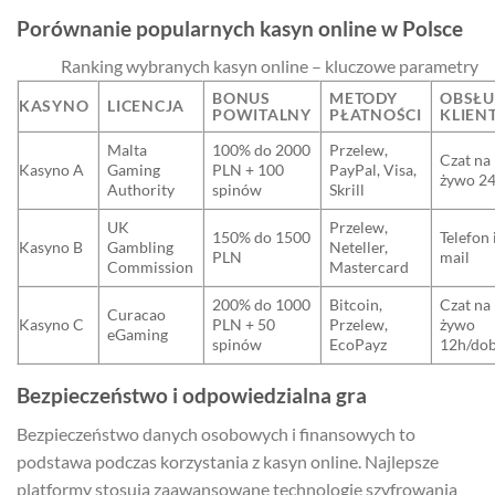
Porównanie popularnych kasyn online w Polsce
Ranking wybranych kasyn online – kluczowe parametry
BONUS
METODY
OBSŁ
KASYNO
LICENCJA
POWITALNY
PŁATNOŚCI
KLIEN
Malta
100% do 2000
Przelew,
Czat na
Kasyno A
Gaming
PLN + 100
PayPal, Visa,
żywo 24
Authority
spinów
Skrill
UK
Przelew,
150% do 1500
Telefon 
Kasyno B
Gambling
Neteller,
PLN
mail
Commission
Mastercard
200% do 1000
Bitcoin,
Czat na
Curacao
Kasyno C
PLN + 50
Przelew,
żywo
eGaming
spinów
EcoPayz
12h/do
Bezpieczeństwo i odpowiedzialna gra
Bezpieczeństwo danych osobowych i finansowych to
podstawa podczas korzystania z kasyn online. Najlepsze
platformy stosują zaawansowane technologie szyfrowania