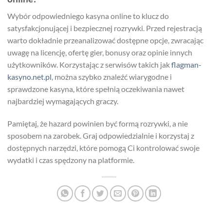
Wybór odpowiedniego kasyna online to klucz do
satysfakcjonującej i bezpiecznej rozrywki. Przed rejestracją
warto dokładnie przeanalizować dostępne opcje, zwracając
uwagę na licencję, ofertę gier, bonusy oraz opinie innych
użytkowników. Korzystając z serwisów takich jak
flagman-
kasyno.net.pl
, można szybko znaleźć wiarygodne i
sprawdzone kasyna, które spełnią oczekiwania nawet
najbardziej wymagających graczy.
Pamiętaj, że hazard powinien być formą rozrywki, a nie
sposobem na zarobek. Graj odpowiedzialnie i korzystaj z
dostępnych narzędzi, które pomogą Ci kontrolować swoje
wydatki i czas spędzony na platformie.