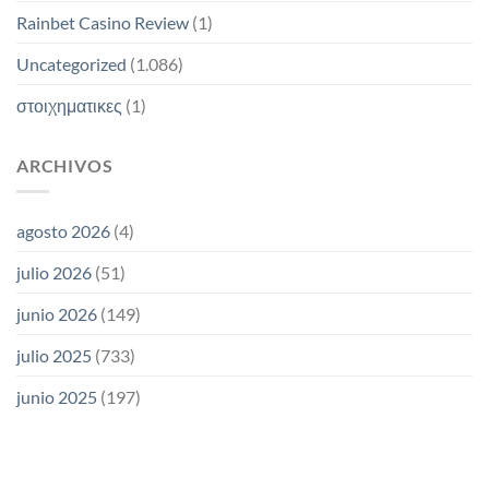
Rainbet Casino Review
(1)
Uncategorized
(1.086)
στοιχηματικες
(1)
ARCHIVOS
agosto 2026
(4)
julio 2026
(51)
junio 2026
(149)
julio 2025
(733)
junio 2025
(197)