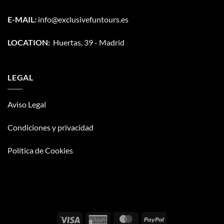
E-MAIL:
info@exclusivefuntours.es
LOCATION:
Huertas, 39 - Madrid
LEGAL
Aviso Legal
Condiciones y privacidad
Política de Cookies
Visa
American
MasterCard
PayPal