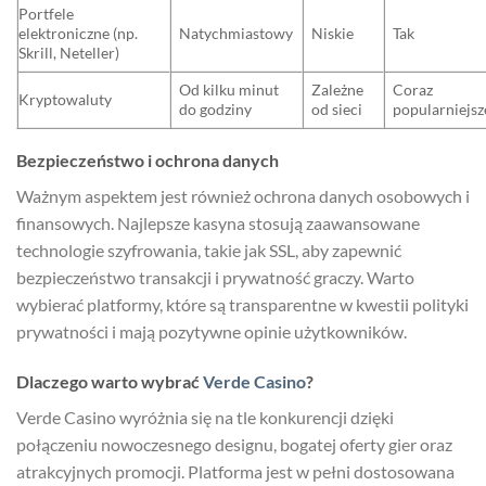
Portfele
elektroniczne (np.
Natychmiastowy
Niskie
Tak
Skrill, Neteller)
Od kilku minut
Zależne
Coraz
Kryptowaluty
do godziny
od sieci
popularniejsz
Bezpieczeństwo i ochrona danych
Ważnym aspektem jest również ochrona danych osobowych i
finansowych. Najlepsze kasyna stosują zaawansowane
technologie szyfrowania, takie jak SSL, aby zapewnić
bezpieczeństwo transakcji i prywatność graczy. Warto
wybierać platformy, które są transparentne w kwestii polityki
prywatności i mają pozytywne opinie użytkowników.
Dlaczego warto wybrać
Verde Casino
?
Verde Casino wyróżnia się na tle konkurencji dzięki
połączeniu nowoczesnego designu, bogatej oferty gier oraz
atrakcyjnych promocji. Platforma jest w pełni dostosowana