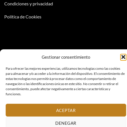
Condiciones y privacidad
Política de Cookies
Visa
American
MasterCard
PayPal
Gestionar consentimiento
Express
Copyright 2026 ©
Iniciativas Especiales
Para ofrecer las mejores experiencias, utilizamos tecnologías como las cookies
para almacenar y/o acceder a la información del dispositivo. El consentimiento de
estas tecnologías nos permitirá procesar datos como el comportamiento de
navegación o las identificaciones únicas en este sitio. No consentir o retirar el
consentimiento, puede afectar negativamente a ciertas características y
funciones.
ACEPTAR
DENEGAR