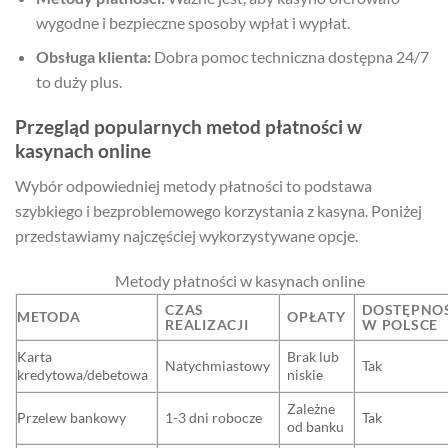
wygodne i bezpieczne sposoby wpłat i wypłat.
Obsługa klienta:
Dobra pomoc techniczna dostępna 24/7
to duży plus.
Przegląd popularnych metod płatności w
kasynach online
Wybór odpowiedniej metody płatności to podstawa
szybkiego i bezproblemowego korzystania z kasyna. Poniżej
przedstawiamy najczęściej wykorzystywane opcje.
Metody płatności w kasynach online
CZAS
DOSTĘPNO
METODA
OPŁATY
REALIZACJI
W POLSCE
Karta
Brak lub
Natychmiastowy
Tak
kredytowa/debetowa
niskie
Zależne
Przelew bankowy
1-3 dni robocze
Tak
od banku