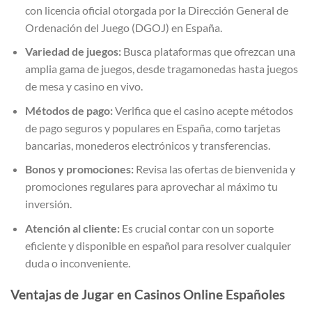
con licencia oficial otorgada por la Dirección General de
Ordenación del Juego (DGOJ) en España.
Variedad de juegos:
Busca plataformas que ofrezcan una
amplia gama de juegos, desde tragamonedas hasta juegos
de mesa y casino en vivo.
Métodos de pago:
Verifica que el casino acepte métodos
de pago seguros y populares en España, como tarjetas
bancarias, monederos electrónicos y transferencias.
Bonos y promociones:
Revisa las ofertas de bienvenida y
promociones regulares para aprovechar al máximo tu
inversión.
Atención al cliente:
Es crucial contar con un soporte
eficiente y disponible en español para resolver cualquier
duda o inconveniente.
Ventajas de Jugar en Casinos Online Españoles