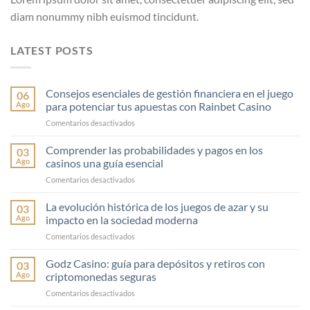
diam nonummy nibh euismod tincidunt.
LATEST POSTS
Consejos esenciales de gestión financiera en el juego
06
Ago
para potenciar tus apuestas con Rainbet Casino
en
Comentarios desactivados
Consejos
esenciales
Comprender las probabilidades y pagos en los
03
de
Ago
casinos una guía esencial
gestión
en
Comentarios desactivados
financiera
Comprender
en
las
La evolución histórica de los juegos de azar y su
el
03
probabilidades
juego
Ago
impacto en la sociedad moderna
y
para
en
Comentarios desactivados
pagos
potenciar
La
en
tus
evolución
Godz Casino: guía para depósitos y retiros con
los
03
apuestas
histórica
casinos
Ago
criptomonedas seguras
con
de
una
Rainbet
en
Comentarios desactivados
los
guía
Casino
Godz
juegos
esencial