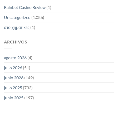
Rainbet Casino Review
(1)
Uncategorized
(1.086)
στοιχηματικες
(1)
ARCHIVOS
agosto 2026
(4)
julio 2026
(51)
junio 2026
(149)
julio 2025
(733)
junio 2025
(197)