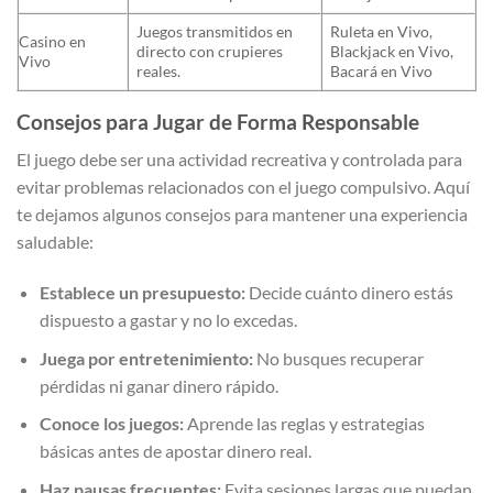
Juegos transmitidos en
Ruleta en Vivo,
Casino en
directo con crupieres
Blackjack en Vivo,
Vivo
reales.
Bacará en Vivo
Consejos para Jugar de Forma Responsable
El juego debe ser una actividad recreativa y controlada para
evitar problemas relacionados con el juego compulsivo. Aquí
te dejamos algunos consejos para mantener una experiencia
saludable:
Establece un presupuesto:
Decide cuánto dinero estás
dispuesto a gastar y no lo excedas.
Juega por entretenimiento:
No busques recuperar
pérdidas ni ganar dinero rápido.
Conoce los juegos:
Aprende las reglas y estrategias
básicas antes de apostar dinero real.
Haz pausas frecuentes:
Evita sesiones largas que puedan