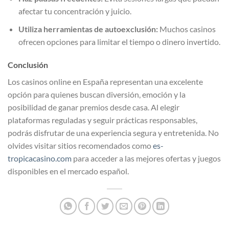
afectar tu concentración y juicio.
Utiliza herramientas de autoexclusión:
Muchos casinos
ofrecen opciones para limitar el tiempo o dinero invertido.
Conclusión
Los casinos online en España representan una excelente
opción para quienes buscan diversión, emoción y la
posibilidad de ganar premios desde casa. Al elegir
plataformas reguladas y seguir prácticas responsables,
podrás disfrutar de una experiencia segura y entretenida. No
olvides visitar sitios recomendados como
es-
tropicacasino.com
para acceder a las mejores ofertas y juegos
disponibles en el mercado español.