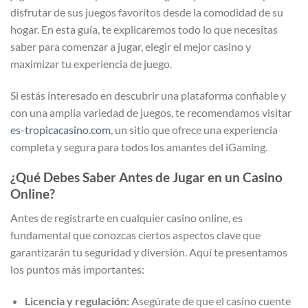
disfrutar de sus juegos favoritos desde la comodidad de su
hogar. En esta guía, te explicaremos todo lo que necesitas
saber para comenzar a jugar, elegir el mejor casino y
maximizar tu experiencia de juego.
Si estás interesado en descubrir una plataforma confiable y
con una amplia variedad de juegos, te recomendamos visitar
es-tropicacasino.com
, un sitio que ofrece una experiencia
completa y segura para todos los amantes del iGaming.
¿Qué Debes Saber Antes de Jugar en un Casino
Online?
Antes de registrarte en cualquier casino online, es
fundamental que conozcas ciertos aspectos clave que
garantizarán tu seguridad y diversión. Aquí te presentamos
los puntos más importantes:
Licencia y regulación:
Asegúrate de que el casino cuente