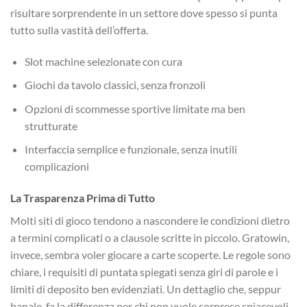
risultare sorprendente in un settore dove spesso si punta
tutto sulla vastità dell’offerta.
Slot machine selezionate con cura
Giochi da tavolo classici, senza fronzoli
Opzioni di scommesse sportive limitate ma ben
strutturate
Interfaccia semplice e funzionale, senza inutili
complicazioni
La Trasparenza Prima di Tutto
Molti siti di gioco tendono a nascondere le condizioni dietro
a termini complicati o a clausole scritte in piccolo. Gratowin,
invece, sembra voler giocare a carte scoperte. Le regole sono
chiare, i requisiti di puntata spiegati senza giri di parole e i
limiti di deposito ben evidenziati. Un dettaglio che, seppur
banale, fa la differenza per chi non vuole sorprese spiacevoli.