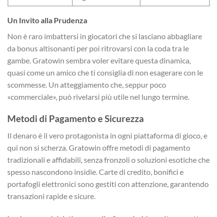
Un Invito alla Prudenza
Non è raro imbattersi in giocatori che si lasciano abbagliare
da bonus altisonanti per poi ritrovarsi con la coda tra le
gambe. Gratowin sembra voler evitare questa dinamica,
quasi come un amico che ti consiglia di non esagerare con le
scommesse. Un atteggiamento che, seppur poco
«commerciale», può rivelarsi più utile nel lungo termine.
Metodi di Pagamento e Sicurezza
Il denaro è il vero protagonista in ogni piattaforma di gioco, e
qui non si scherza. Gratowin offre metodi di pagamento
tradizionali e affidabili, senza fronzoli o soluzioni esotiche che
spesso nascondono insidie. Carte di credito, bonifici e
portafogli elettronici sono gestiti con attenzione, garantendo
transazioni rapide e sicure.