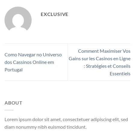
EXCLUSIVE
Comment Maximiser Vos
Como Navegar no Universo
Gains sur les Casinos en Ligne
dos Cassinos Online em
: Stratégies et Conseils
Portugal
Essentiels
ABOUT
Lorem ipsum dolor sit amet, consectetuer adipiscing elit, sed
diam nonummy nibh euismod tincidunt.