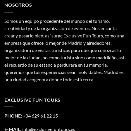
NOSOTROS
Somos un equipo procedente del mundo del turismo,
creatividad y de la organización de eventos. Nos encanta
crear y pasarlo bien, así surge Exclusive Fun Tours, como una
empresa que ofrece lo mejor de Madrid y alrededores,
organizadora de visitas turísticas para que que conozcas lo
mejor de la ciudad, no como turista sino como madrileño, así
el recuerdo de su estancia perdurará en tu memoria,
queremos que tus experiencias sean inolvidables. Madrid es
una ciudad acogedora donde todo está cerca.
EXCLUSIVE FUN TOURS
PHONE:
+34 629 61 22 15
E-MAIL:
info@exclusivefuntours.es