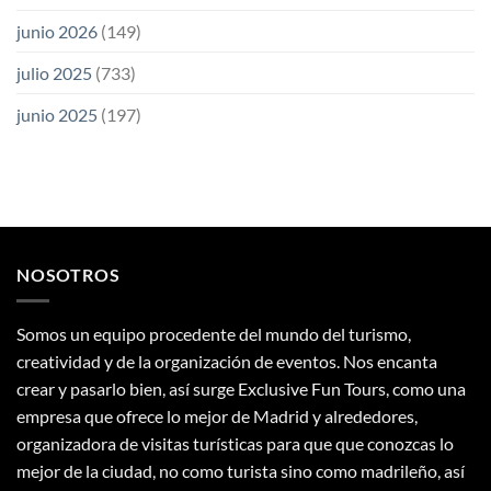
junio 2026
(149)
julio 2025
(733)
junio 2025
(197)
NOSOTROS
Somos un equipo procedente del mundo del turismo,
creatividad y de la organización de eventos. Nos encanta
crear y pasarlo bien, así surge Exclusive Fun Tours, como una
empresa que ofrece lo mejor de Madrid y alrededores,
organizadora de visitas turísticas para que que conozcas lo
mejor de la ciudad, no como turista sino como madrileño, así