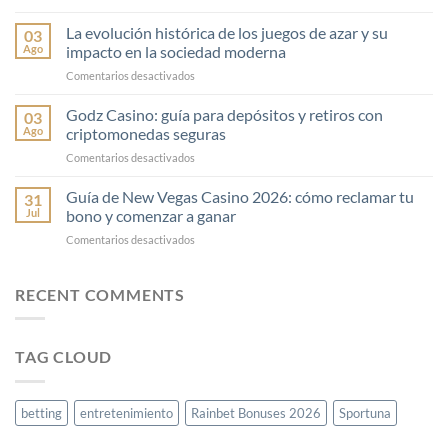
Comprender
en
las
La evolución histórica de los juegos de azar y su
el
03
probabilidades
juego
Ago
impacto en la sociedad moderna
y
para
en
Comentarios desactivados
pagos
potenciar
La
en
tus
evolución
Godz Casino: guía para depósitos y retiros con
los
03
apuestas
histórica
casinos
Ago
criptomonedas seguras
con
de
una
Rainbet
en
Comentarios desactivados
los
guía
Casino
Godz
juegos
esencial
Casino:
Guía de New Vegas Casino 2026: cómo reclamar tu
de
31
guía
azar
Jul
bono y comenzar a ganar
para
y
en
Comentarios desactivados
depósitos
su
Guía
y
impacto
de
retiros
en
New
RECENT COMMENTS
con
la
Vegas
criptomonedas
sociedad
Casino
seguras
moderna
2026:
TAG CLOUD
cómo
reclamar
tu
bono
betting
entretenimiento
Rainbet Bonuses 2026
Sportuna
y
comenzar