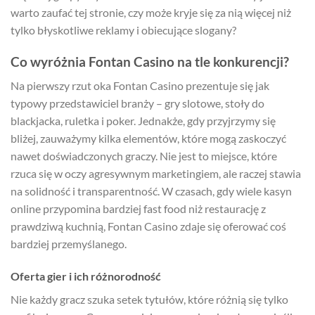
warto zaufać tej stronie, czy może kryje się za nią więcej niż
tylko błyskotliwe reklamy i obiecujące slogany?
Co wyróżnia Fontan Casino na tle konkurencji?
Na pierwszy rzut oka Fontan Casino prezentuje się jak
typowy przedstawiciel branży – gry slotowe, stoły do
blackjacka, ruletka i poker. Jednakże, gdy przyjrzymy się
bliżej, zauważymy kilka elementów, które mogą zaskoczyć
nawet doświadczonych graczy. Nie jest to miejsce, które
rzuca się w oczy agresywnym marketingiem, ale raczej stawia
na solidność i transparentność. W czasach, gdy wiele kasyn
online przypomina bardziej fast food niż restaurację z
prawdziwą kuchnią, Fontan Casino zdaje się oferować coś
bardziej przemyślanego.
Oferta gier i ich różnorodność
Nie każdy gracz szuka setek tytułów, które różnią się tylko