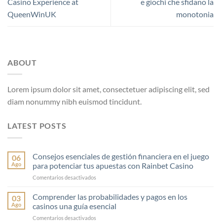
Casino Experience at
e giochi che sfidano la
QueenWinUK
monotonia
ABOUT
Lorem ipsum dolor sit amet, consectetuer adipiscing elit, sed
diam nonummy nibh euismod tincidunt.
LATEST POSTS
Consejos esenciales de gestión financiera en el juego
06
Ago
para potenciar tus apuestas con Rainbet Casino
en
Comentarios desactivados
Consejos
esenciales
Comprender las probabilidades y pagos en los
03
de
Ago
casinos una guía esencial
gestión
en
Comentarios desactivados
financiera