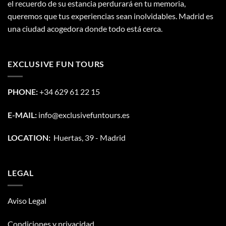
el recuerdo de su estancia perdurará en tu memoria,
queremos que tus experiencias sean inolvidables. Madrid es
una ciudad acogedora donde todo está cerca.
EXCLUSIVE FUN TOURS
PHONE:
+34 629 61 22 15
E-MAIL:
info@exclusivefuntours.es
LOCATION:
Huertas, 39 - Madrid
LEGAL
Aviso Legal
Condiciones y privacidad