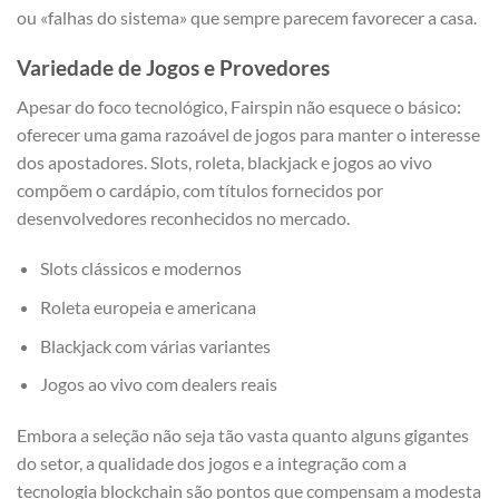
ou «falhas do sistema» que sempre parecem favorecer a casa.
Variedade de Jogos e Provedores
Apesar do foco tecnológico, Fairspin não esquece o básico:
oferecer uma gama razoável de jogos para manter o interesse
dos apostadores. Slots, roleta, blackjack e jogos ao vivo
compõem o cardápio, com títulos fornecidos por
desenvolvedores reconhecidos no mercado.
Slots clássicos e modernos
Roleta europeia e americana
Blackjack com várias variantes
Jogos ao vivo com dealers reais
Embora a seleção não seja tão vasta quanto alguns gigantes
do setor, a qualidade dos jogos e a integração com a
tecnologia blockchain são pontos que compensam a modesta