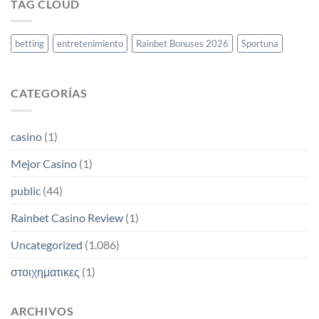
TAG CLOUD
cómo
reclamar
tu
bono
betting
entretenimiento
Rainbet Bonuses 2026
Sportuna
y
comenzar
a
ganar
CATEGORÍAS
casino
(1)
Mejor Casino
(1)
public
(44)
Rainbet Casino Review
(1)
Uncategorized
(1.086)
στοιχηματικες
(1)
ARCHIVOS