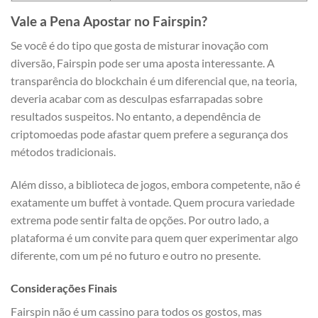
Vale a Pena Apostar no Fairspin?
Se você é do tipo que gosta de misturar inovação com
diversão, Fairspin pode ser uma aposta interessante. A
transparência do blockchain é um diferencial que, na teoria,
deveria acabar com as desculpas esfarrapadas sobre
resultados suspeitos. No entanto, a dependência de
criptomoedas pode afastar quem prefere a segurança dos
métodos tradicionais.
Além disso, a biblioteca de jogos, embora competente, não é
exatamente um buffet à vontade. Quem procura variedade
extrema pode sentir falta de opções. Por outro lado, a
plataforma é um convite para quem quer experimentar algo
diferente, com um pé no futuro e outro no presente.
Considerações Finais
Fairspin não é um cassino para todos os gostos, mas