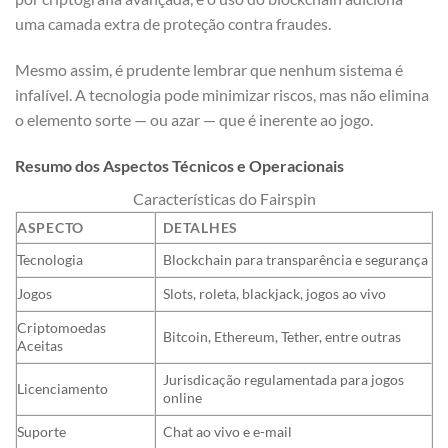
uma camada extra de proteção contra fraudes.
Mesmo assim, é prudente lembrar que nenhum sistema é
infalível. A tecnologia pode minimizar riscos, mas não elimina
o elemento sorte — ou azar — que é inerente ao jogo.
Resumo dos Aspectos Técnicos e Operacionais
Características do Fairspin
ASPECTO
DETALHES
Tecnologia
Blockchain para transparência e segurança
Jogos
Slots, roleta, blackjack, jogos ao vivo
Criptomoedas
Bitcoin, Ethereum, Tether, entre outras
Aceitas
Jurisdicação regulamentada para jogos
Licenciamento
online
Suporte
Chat ao vivo e e-mail