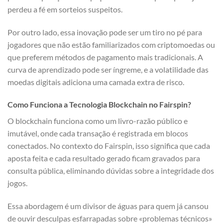
perdeu a fé em sorteios suspeitos.
Por outro lado, essa inovação pode ser um tiro no pé para
jogadores que não estão familiarizados com criptomoedas ou
que preferem métodos de pagamento mais tradicionais. A
curva de aprendizado pode ser íngreme, e a volatilidade das
moedas digitais adiciona uma camada extra de risco.
Como Funciona a Tecnologia Blockchain no Fairspin?
O blockchain funciona como um livro-razão público e
imutável, onde cada transação é registrada em blocos
conectados. No contexto do Fairspin, isso significa que cada
aposta feita e cada resultado gerado ficam gravados para
consulta pública, eliminando dúvidas sobre a integridade dos
jogos.
Essa abordagem é um divisor de águas para quem já cansou
de ouvir desculpas esfarrapadas sobre «problemas técnicos»