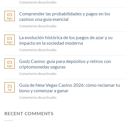
en
Comentarios desactivados
Consejos
esenciales
Comprender las probabilidades y pagos en los
03
de
Ago
casinos una guía esencial
gestión
en
Comentarios desactivados
financiera
Comprender
en
las
La evolución histórica de los juegos de azar y su
el
03
probabilidades
juego
Ago
impacto en la sociedad moderna
y
para
en
Comentarios desactivados
pagos
potenciar
La
en
tus
evolución
Godz Casino: guía para depósitos y retiros con
los
03
apuestas
histórica
casinos
Ago
criptomonedas seguras
con
de
una
Rainbet
en
Comentarios desactivados
los
guía
Casino
Godz
juegos
esencial
Casino:
Guía de New Vegas Casino 2026: cómo reclamar tu
de
31
guía
azar
Jul
bono y comenzar a ganar
para
y
en
Comentarios desactivados
depósitos
su
Guía
y
impacto
de
retiros
en
New
RECENT COMMENTS
con
la
Vegas
criptomonedas
sociedad
Casino
seguras
moderna
2026: