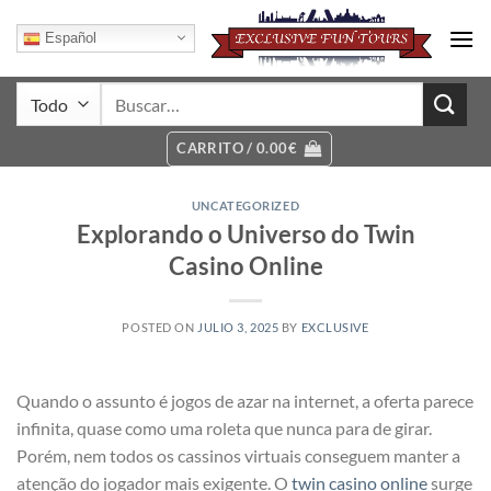
Saltar
al
Español
contenido
Buscar
por:
CARRITO /
0.00
€
UNCATEGORIZED
Explorando o Universo do Twin
Casino Online
POSTED ON
JULIO 3, 2025
BY
EXCLUSIVE
Quando o assunto é jogos de azar na internet, a oferta parece
infinita, quase como uma roleta que nunca para de girar.
Porém, nem todos os cassinos virtuais conseguem manter a
atenção do jogador mais exigente. O
twin casino online
surge