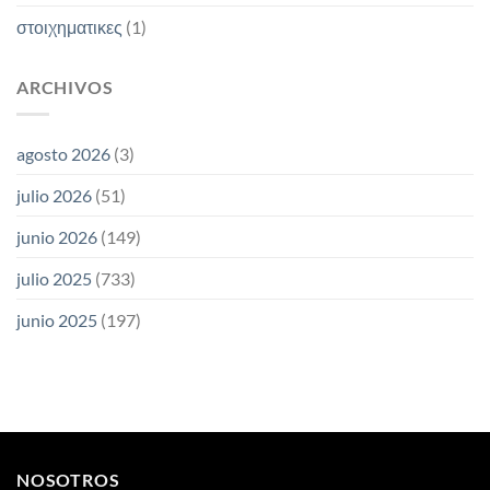
στοιχηματικες
(1)
ARCHIVOS
agosto 2026
(3)
julio 2026
(51)
junio 2026
(149)
julio 2025
(733)
junio 2025
(197)
NOSOTROS