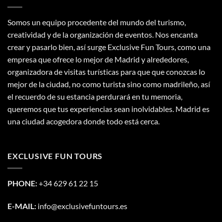
Somos un equipo procedente del mundo del turismo,
creatividad y de la organización de eventos. Nos encanta
crear y pasarlo bien, así surge Exclusive Fun Tours, como una
empresa que ofrece lo mejor de Madrid y alrededores,
organizadora de visitas turísticas para que que conozcas lo
mejor de la ciudad, no como turista sino como madrileño, así
el recuerdo de su estancia perdurará en tu memoria,
queremos que tus experiencias sean inolvidables. Madrid es
una ciudad acogedora donde todo está cerca.
EXCLUSIVE FUN TOURS
PHONE:
+34 629 61 22 15
E-MAIL:
info@exclusivefuntours.es