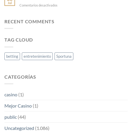
New
con
Jul
la
en
Comentarios desactivados
Vegas
criptomonedas
sociedad
0161
Casino
seguras
moderna
2026:
RECENT COMMENTS
cómo
reclamar
tu
bono
TAG CLOUD
y
comenzar
a
betting
entretenimiento
Sportuna
ganar
CATEGORÍAS
casino
(1)
Mejor Casino
(1)
public
(44)
Uncategorized
(1.086)