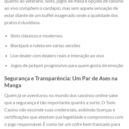
quanto ao veterano. Slots, jogos de mesa e opções de cassino
ao vivo compõem o cardápio, mas sem aquela sensação de
estar diante de um buffet exagerado onde a qualidade dos
pratos é duvidosa.
Slots clássicos e modernos
Blackjack e roleta em várias versões
Live dealer com dealers reais e interação ao vivo
Jogos de jackpot progressivo para quem gosta de emoção
Segurança e Transparência: Um Par de Ases na
Manga
Quem já se aventurou no mundo dos cassinos online sabe
que a segurança é tão importante quanto a sorte. O Twin
Casino não esconde suas credenciais, exibindo licenças e
certificações que atestam sua legalidade e compromisso com
o jogo responsável. É como ter um cofre bem trancado para