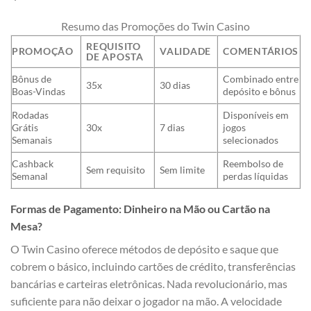
Resumo das Promoções do Twin Casino
REQUISITO
PROMOÇÃO
VALIDADE
COMENTÁRIOS
DE APOSTA
Bônus de
Combinado entre
35x
30 dias
Boas-Vindas
depósito e bônus
Rodadas
Disponíveis em
Grátis
30x
7 dias
jogos
Semanais
selecionados
Cashback
Reembolso de
Sem requisito
Sem limite
Semanal
perdas líquidas
Formas de Pagamento: Dinheiro na Mão ou Cartão na
Mesa?
O Twin Casino oferece métodos de depósito e saque que
cobrem o básico, incluindo cartões de crédito, transferências
bancárias e carteiras eletrônicas. Nada revolucionário, mas
suficiente para não deixar o jogador na mão. A velocidade