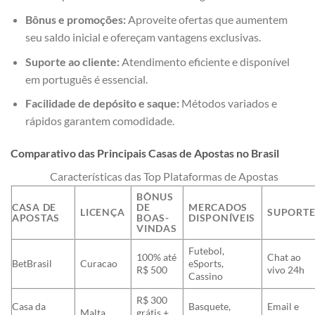
Bônus e promoções:
Aproveite ofertas que aumentem
seu saldo inicial e ofereçam vantagens exclusivas.
Suporte ao cliente:
Atendimento eficiente e disponível
em português é essencial.
Facilidade de depósito e saque:
Métodos variados e
rápidos garantem comodidade.
Comparativo das Principais Casas de Apostas no Brasil
Características das Top Plataformas de Apostas
BÔNUS
CASA DE
DE
MERCADOS
LICENÇA
SUPORT
APOSTAS
BOAS-
DISPONÍVEIS
VINDAS
Futebol,
100% até
Chat ao
BetBrasil
Curacao
eSports,
R$ 500
vivo 24h
Cassino
R$ 300
Casa da
Basquete,
Email e
Malta
grátis +