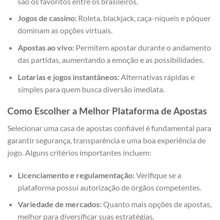
são os favoritos entre os brasileiros.
Jogos de cassino:
Roleta, blackjack, caça-níqueis e pôquer
dominam as opções virtuais.
Apostas ao vivo:
Permitem apostar durante o andamento
das partidas, aumentando a emoção e as possibilidades.
Lotarias e jogos instantâneos:
Alternativas rápidas e
simples para quem busca diversão imediata.
Como Escolher a Melhor Plataforma de Apostas
Selecionar uma casa de apostas confiável é fundamental para
garantir segurança, transparência e uma boa experiência de
jogo. Alguns critérios importantes incluem:
Licenciamento e regulamentação:
Verifique se a
plataforma possui autorização de órgãos competentes.
Variedade de mercados:
Quanto mais opções de apostas,
melhor para diversificar suas estratégias.