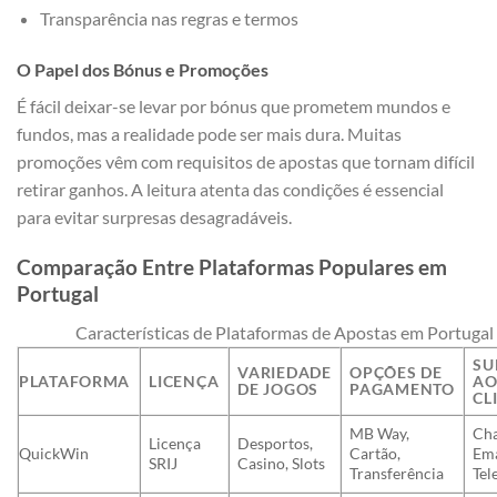
Transparência nas regras e termos
O Papel dos Bónus e Promoções
É fácil deixar-se levar por bónus que prometem mundos e
fundos, mas a realidade pode ser mais dura. Muitas
promoções vêm com requisitos de apostas que tornam difícil
retirar ganhos. A leitura atenta das condições é essencial
para evitar surpresas desagradáveis.
Comparação Entre Plataformas Populares em
Portugal
Características de Plataformas de Apostas em Portugal
SU
VARIEDADE
OPÇÕES DE
PLATAFORMA
LICENÇA
A
DE JOGOS
PAGAMENTO
CL
MB Way,
Cha
Licença
Desportos,
QuickWin
Cartão,
Ema
SRIJ
Casino, Slots
Transferência
Tel