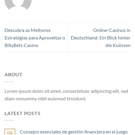
Descubra as Melhores
Online-Casinos in
Estratégias para Aproveitar o
Deutschland: Ein Blick hinter
BillyBets Casino
die Kulissen
ABOUT
Lorem ipsum dolor sit amet, consectetuer adipiscing elit, sed
diam nonummy nibh euismod tincidunt.
LATEST POSTS
Consejos esenciales de gestión financiera en el juego
06