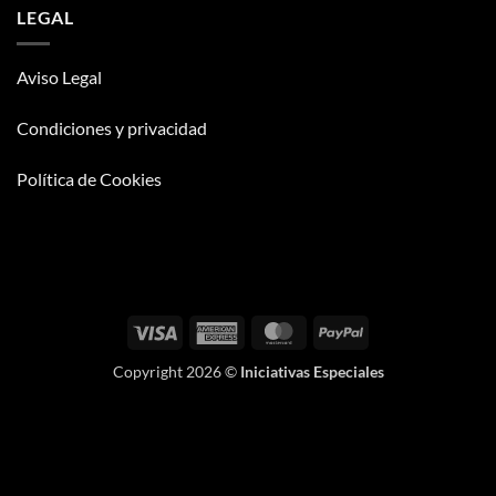
LEGAL
Aviso Legal
Condiciones y privacidad
Política de Cookies
Visa
American
MasterCard
PayPal
Express
Copyright 2026 ©
Iniciativas Especiales