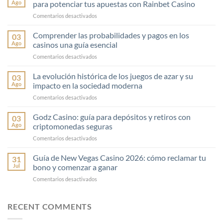
Ago
para potenciar tus apuestas con Rainbet Casino
en
Comentarios desactivados
Consejos
esenciales
Comprender las probabilidades y pagos en los
03
de
Ago
casinos una guía esencial
gestión
en
Comentarios desactivados
financiera
Comprender
en
las
La evolución histórica de los juegos de azar y su
el
03
probabilidades
juego
Ago
impacto en la sociedad moderna
y
para
en
Comentarios desactivados
pagos
potenciar
La
en
tus
evolución
Godz Casino: guía para depósitos y retiros con
los
03
apuestas
histórica
casinos
Ago
criptomonedas seguras
con
de
una
Rainbet
en
Comentarios desactivados
los
guía
Casino
Godz
juegos
esencial
Casino:
Guía de New Vegas Casino 2026: cómo reclamar tu
de
31
guía
azar
Jul
bono y comenzar a ganar
para
y
en
Comentarios desactivados
depósitos
su
Guía
y
impacto
de
retiros
en
New
RECENT COMMENTS
con
la
Vegas
criptomonedas
sociedad
Casino
seguras