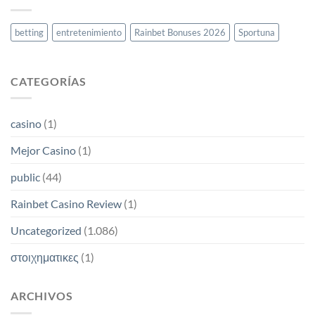
reclamar
tu
bono
betting
entretenimiento
Rainbet Bonuses 2026
Sportuna
y
comenzar
a
ganar
CATEGORÍAS
casino
(1)
Mejor Casino
(1)
public
(44)
Rainbet Casino Review
(1)
Uncategorized
(1.086)
στοιχηματικες
(1)
ARCHIVOS