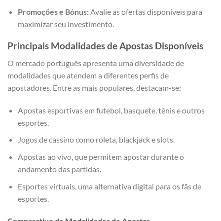
Promoções e Bônus:
Avalie as ofertas disponíveis para
maximizar seu investimento.
Principais Modalidades de Apostas Disponíveis
O mercado português apresenta uma diversidade de
modalidades que atendem a diferentes perfis de
apostadores. Entre as mais populares, destacam-se:
Apostas esportivas em futebol, basquete, tênis e outros
esportes.
Jogos de cassino como roleta, blackjack e slots.
Apostas ao vivo, que permitem apostar durante o
andamento das partidas.
Esportes virtuais, uma alternativa digital para os fãs de
esportes.
Comparativo de Modalidades de Apostas