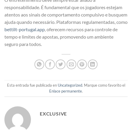
responsabilidade. É fundamental que os jogadores estejam
atentos aos sinais de comportamento compulsivo e busquem
ajuda quando necessário. Plataformas regulamentadas, como
bettilt-portugal.app
, oferecem recursos para controle de
tempo e limites de apostas, promovendo um ambiente
seguro para todos.
Esta entrada fue publicada en
Uncategorized
. Marque como favorito el
Enlace permanente
.
EXCLUSIVE