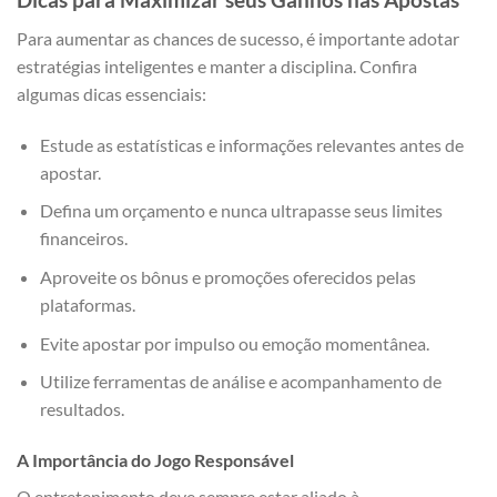
Para aumentar as chances de sucesso, é importante adotar
estratégias inteligentes e manter a disciplina. Confira
algumas dicas essenciais:
Estude as estatísticas e informações relevantes antes de
apostar.
Defina um orçamento e nunca ultrapasse seus limites
financeiros.
Aproveite os bônus e promoções oferecidos pelas
plataformas.
Evite apostar por impulso ou emoção momentânea.
Utilize ferramentas de análise e acompanhamento de
resultados.
A Importância do Jogo Responsável
O entretenimento deve sempre estar aliado à