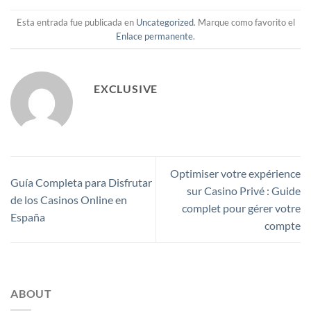
Esta entrada fue publicada en
Uncategorized
. Marque como favorito el
Enlace permanente
.
EXCLUSIVE
Optimiser votre expérience
Guía Completa para Disfrutar
sur Casino Privé : Guide
de los Casinos Online en
complet pour gérer votre
España
compte
ABOUT