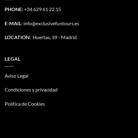
PHONE:
+34 629 61 22 15
E-MAIL:
info@exclusivefuntours.es
LOCATION:
Huertas, 39 - Madrid
LEGAL
Aviso Legal
Condiciones y privacidad
Política de Cookies