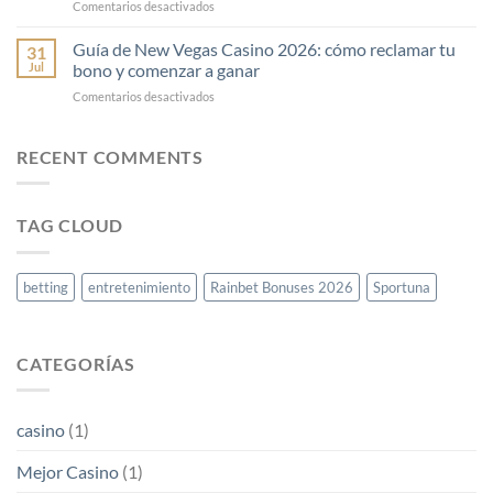
en
Comentarios desactivados
los
guía
Casino
Godz
juegos
esencial
Casino:
Guía de New Vegas Casino 2026: cómo reclamar tu
de
31
guía
azar
Jul
bono y comenzar a ganar
para
y
en
Comentarios desactivados
depósitos
su
Guía
y
impacto
de
retiros
en
New
RECENT COMMENTS
con
la
Vegas
criptomonedas
sociedad
Casino
seguras
moderna
2026:
TAG CLOUD
cómo
reclamar
tu
bono
betting
entretenimiento
Rainbet Bonuses 2026
Sportuna
y
comenzar
a
ganar
CATEGORÍAS
casino
(1)
Mejor Casino
(1)