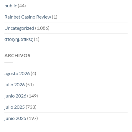
public
(44)
Rainbet Casino Review
(1)
Uncategorized
(1.086)
στοιχηματικες
(1)
ARCHIVOS
agosto 2026
(4)
julio 2026
(51)
junio 2026
(149)
julio 2025
(733)
junio 2025
(197)