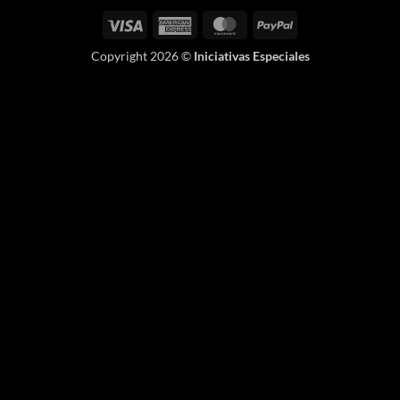
Visa
American
MasterCard
PayPal
Express
Copyright 2026 ©
Iniciativas Especiales