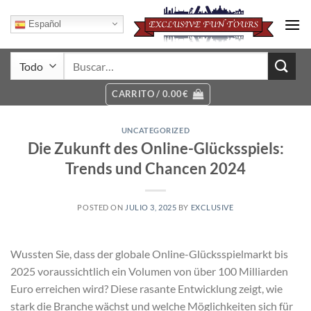
Saltar
al
Español
contenido
Buscar
por:
CARRITO /
0.00
€
UNCATEGORIZED
Die Zukunft des Online-Glücksspiels:
Trends und Chancen 2024
POSTED ON
JULIO 3, 2025
BY
EXCLUSIVE
Wussten Sie, dass der globale Online-Glücksspielmarkt bis
2025 voraussichtlich ein Volumen von über 100 Milliarden
Euro erreichen wird? Diese rasante Entwicklung zeigt, wie
stark die Branche wächst und welche Möglichkeiten sich für