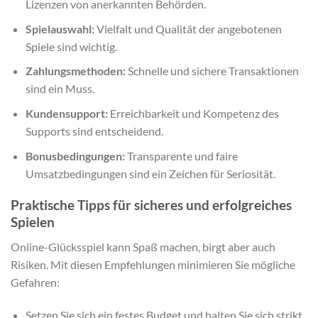
Lizenzen von anerkannten Behörden.
Spielauswahl:
Vielfalt und Qualität der angebotenen
Spiele sind wichtig.
Zahlungsmethoden:
Schnelle und sichere Transaktionen
sind ein Muss.
Kundensupport:
Erreichbarkeit und Kompetenz des
Supports sind entscheidend.
Bonusbedingungen:
Transparente und faire
Umsatzbedingungen sind ein Zeichen für Seriosität.
Praktische Tipps für sicheres und erfolgreiches
Spielen
Online-Glücksspiel kann Spaß machen, birgt aber auch
Risiken. Mit diesen Empfehlungen minimieren Sie mögliche
Gefahren:
Setzen Sie sich ein festes Budget und halten Sie sich strikt