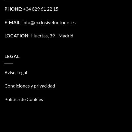
PHONE:
+34 629 61 22 15
E-MAIL:
info@exclusivefuntours.es
LOCATION:
Huertas, 39 - Madrid
LEGAL
Aviso Legal
Condiciones y privacidad
Política de Cookies