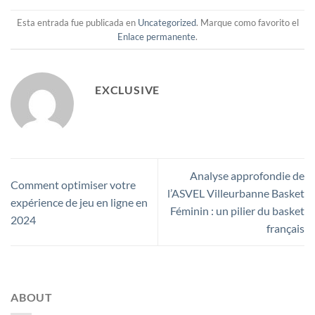
Esta entrada fue publicada en
Uncategorized
. Marque como favorito el
Enlace permanente
.
EXCLUSIVE
Analyse approfondie de
Comment optimiser votre
l’ASVEL Villeurbanne Basket
expérience de jeu en ligne en
Féminin : un pilier du basket
2024
français
ABOUT