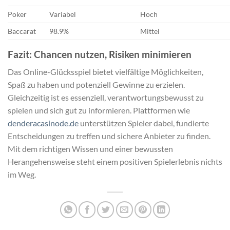
Poker
Variabel
Hoch
Baccarat
98.9%
Mittel
Fazit: Chancen nutzen, Risiken minimieren
Das Online-Glücksspiel bietet vielfältige Möglichkeiten,
Spaß zu haben und potenziell Gewinne zu erzielen.
Gleichzeitig ist es essenziell, verantwortungsbewusst zu
spielen und sich gut zu informieren. Plattformen wie
denderacasinode.de
unterstützen Spieler dabei, fundierte
Entscheidungen zu treffen und sichere Anbieter zu finden.
Mit dem richtigen Wissen und einer bewussten
Herangehensweise steht einem positiven Spielerlebnis nichts
im Weg.