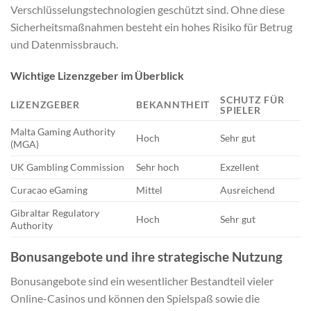
Verschlüsselungstechnologien geschützt sind. Ohne diese
Sicherheitsmaßnahmen besteht ein hohes Risiko für Betrug
und Datenmissbrauch.
Wichtige Lizenzgeber im Überblick
SCHUTZ FÜR
LIZENZGEBER
BEKANNTHEIT
SPIELER
Malta Gaming Authority
Hoch
Sehr gut
(MGA)
UK Gambling Commission
Sehr hoch
Exzellent
Curacao eGaming
Mittel
Ausreichend
Gibraltar Regulatory
Hoch
Sehr gut
Authority
Bonusangebote und ihre strategische Nutzung
Bonusangebote sind ein wesentlicher Bestandteil vieler
Online-Casinos und können den Spielspaß sowie die