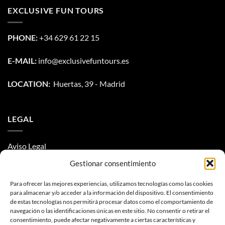
EXCLUSIVE FUN TOURS
PHONE:
+34 629 61 22 15
E-MAIL:
info@exclusivefuntours.es
LOCATION:
Huertas, 39 - Madrid
LEGAL
Aviso Legal
Gestionar consentimiento
Condiciones y privacidad
Para ofrecer las mejores experiencias, utilizamos tecnologías como las cookies
Política de Cookies
para almacenar y/o acceder a la información del dispositivo. El consentimiento
de estas tecnologías nos permitirá procesar datos como el comportamiento de
navegación o las identificaciones únicas en este sitio. No consentir o retirar el
consentimiento, puede afectar negativamente a ciertas características y