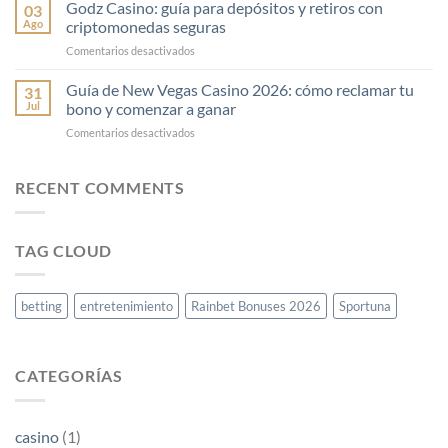
evolución
Godz Casino: guía para depósitos y retiros con
los
03
apuestas
histórica
casinos
Ago
criptomonedas seguras
con
de
una
Rainbet
en
Comentarios desactivados
los
guía
Casino
Godz
juegos
esencial
Casino:
Guía de New Vegas Casino 2026: cómo reclamar tu
de
31
guía
azar
Jul
bono y comenzar a ganar
para
y
en
Comentarios desactivados
depósitos
su
Guía
y
impacto
de
retiros
en
New
RECENT COMMENTS
con
la
Vegas
criptomonedas
sociedad
Casino
seguras
moderna
2026:
TAG CLOUD
cómo
reclamar
tu
bono
betting
entretenimiento
Rainbet Bonuses 2026
Sportuna
y
comenzar
a
ganar
CATEGORÍAS
casino
(1)