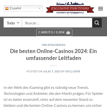
Saltar
al
Español
contenido
Buscar
por:
CARRITO /
0.00
€
UNCATEGORIZED
Die besten Online-Casinos 2024: Ein
umfassender Leitfaden
POSTED ON
JULIO 3, 2025
BY
EXCLUSIVE
In der Welt des iGaming gibt es ständig neue Trends,
Technologien und Anbieter, die den Markt prägen. Für Spieler
ist es daher essenziell, stets auf dem neuesten Stand zu
bleiben und die besten Online-Casinos zu kennen, um sicher