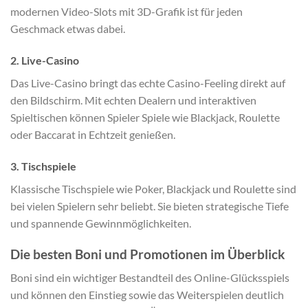
modernen Video-Slots mit 3D-Grafik ist für jeden
Geschmack etwas dabei.
2. Live-Casino
Das Live-Casino bringt das echte Casino-Feeling direkt auf
den Bildschirm. Mit echten Dealern und interaktiven
Spieltischen können Spieler Spiele wie Blackjack, Roulette
oder Baccarat in Echtzeit genießen.
3. Tischspiele
Klassische Tischspiele wie Poker, Blackjack und Roulette sind
bei vielen Spielern sehr beliebt. Sie bieten strategische Tiefe
und spannende Gewinnmöglichkeiten.
Die besten Boni und Promotionen im Überblick
Boni sind ein wichtiger Bestandteil des Online-Glücksspiels
und können den Einstieg sowie das Weiterspielen deutlich