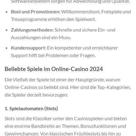
Softwareanbietern sorgen für Abwechslung und Qualität.
Boni und Promotionen:
Willkommensboni, Freispiele und
Treueprogramme erhöhen den Spielwert.
Zahlungsmethoden:
Schnelle und sichere Ein- und
Auszahlungen sind ein Muss.
Kundensupport:
Ein kompetenter und erreichbarer
Support hilft bei Problemen oder Fragen.
Beliebte Spiele im Online-Casino 2024
Die Vielfalt der Spiele ist einer der Hauptgründe, warum
Online-Casinos so beliebt sind. Hier sind die Top-Kategorien,
die Spieler derzeit bevorzugen:
1. Spielautomaten (Slots)
Slots sind die Klassiker unter den Casinospielen und bieten
eine enorme Bandbreite an Themen, Bonusfunktionen und
Gewinnchancen. Von klassischen Früchteslots bis hin zu