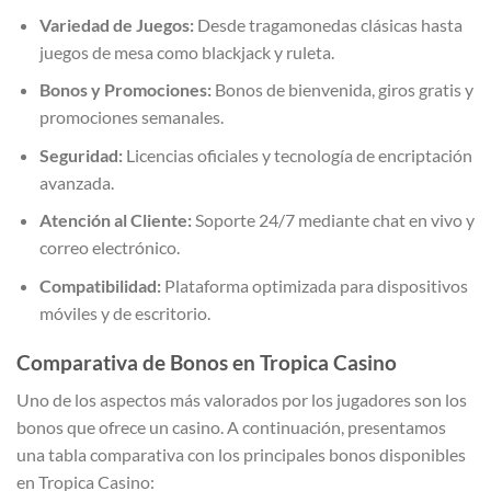
Variedad de Juegos:
Desde tragamonedas clásicas hasta
juegos de mesa como blackjack y ruleta.
Bonos y Promociones:
Bonos de bienvenida, giros gratis y
promociones semanales.
Seguridad:
Licencias oficiales y tecnología de encriptación
avanzada.
Atención al Cliente:
Soporte 24/7 mediante chat en vivo y
correo electrónico.
Compatibilidad:
Plataforma optimizada para dispositivos
móviles y de escritorio.
Comparativa de Bonos en Tropica Casino
Uno de los aspectos más valorados por los jugadores son los
bonos que ofrece un casino. A continuación, presentamos
una tabla comparativa con los principales bonos disponibles
en Tropica Casino: