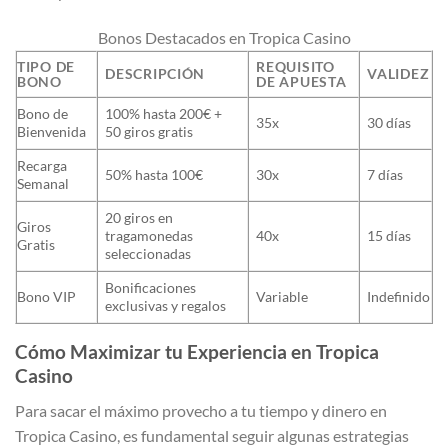
Bonos Destacados en Tropica Casino
TIPO DE
REQUISITO
DESCRIPCIÓN
VALIDEZ
BONO
DE APUESTA
Bono de
100% hasta 200€ +
35x
30 días
Bienvenida
50 giros gratis
Recarga
50% hasta 100€
30x
7 días
Semanal
20 giros en
Giros
tragamonedas
40x
15 días
Gratis
seleccionadas
Bonificaciones
Bono VIP
Variable
Indefinido
exclusivas y regalos
Cómo Maximizar tu Experiencia en Tropica
Casino
Para sacar el máximo provecho a tu tiempo y dinero en
Tropica Casino, es fundamental seguir algunas estrategias