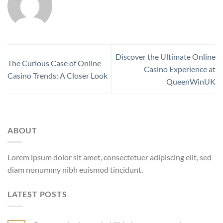
Discover the Ultimate Online
The Curious Case of Online
Casino Experience at
Casino Trends: A Closer Look
QueenWinUK
ABOUT
Lorem ipsum dolor sit amet, consectetuer adipiscing elit, sed
diam nonummy nibh euismod tincidunt.
LATEST POSTS