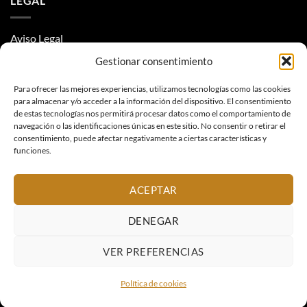
LEGAL
Aviso Legal
Gestionar consentimiento
Condiciones y privacidad
Para ofrecer las mejores experiencias, utilizamos tecnologías como las cookies
Política de Cookies
para almacenar y/o acceder a la información del dispositivo. El consentimiento
de estas tecnologías nos permitirá procesar datos como el comportamiento de
navegación o las identificaciones únicas en este sitio. No consentir o retirar el
consentimiento, puede afectar negativamente a ciertas características y
funciones.
ACEPTAR
Visa
American
MasterCard
PayPal
Express
Copyright 2026 ©
Iniciativas Especiales
DENEGAR
VER PREFERENCIAS
Política de cookies