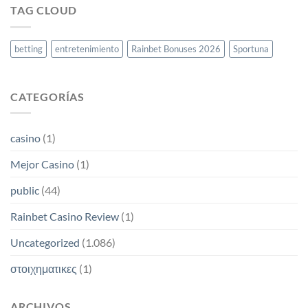
TAG CLOUD
cómo
reclamar
tu
bono
betting
entretenimiento
Rainbet Bonuses 2026
Sportuna
y
comenzar
a
ganar
CATEGORÍAS
casino
(1)
Mejor Casino
(1)
public
(44)
Rainbet Casino Review
(1)
Uncategorized
(1.086)
στοιχηματικες
(1)
ARCHIVOS