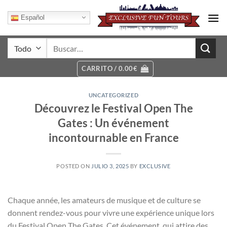
Saltar
al
Español
contenido
Buscar
por:
CARRITO /
0.00
€
UNCATEGORIZED
Découvrez le Festival Open The
Gates : Un événement
incontournable en France
POSTED ON
JULIO 3, 2025
BY
EXCLUSIVE
Chaque année, les amateurs de musique et de culture se
donnent rendez-vous pour vivre une expérience unique lors
du Festival Open The Gates. Cet événement, qui attire des