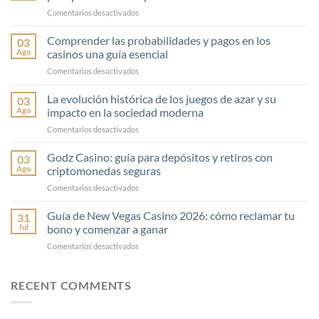
en
Comentarios desactivados
Consejos
esenciales
Comprender las probabilidades y pagos en los
03
de
Ago
casinos una guía esencial
gestión
en
Comentarios desactivados
financiera
Comprender
en
las
La evolución histórica de los juegos de azar y su
el
03
probabilidades
juego
Ago
impacto en la sociedad moderna
y
para
en
Comentarios desactivados
pagos
potenciar
La
en
tus
evolución
Godz Casino: guía para depósitos y retiros con
los
03
apuestas
histórica
casinos
Ago
criptomonedas seguras
con
de
una
Rainbet
en
Comentarios desactivados
los
guía
Casino
Godz
juegos
esencial
Casino:
Guía de New Vegas Casino 2026: cómo reclamar tu
de
31
guía
azar
Jul
bono y comenzar a ganar
para
y
en
Comentarios desactivados
depósitos
su
Guía
y
impacto
de
retiros
en
New
RECENT COMMENTS
con
la
Vegas
criptomonedas
sociedad
Casino
seguras
moderna
2026: