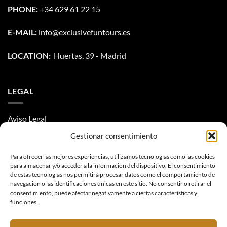
PHONE:
+34 629 61 22 15
E-MAIL:
info@exclusivefuntours.es
LOCATION:
Huertas, 39 - Madrid
LEGAL
Aviso Legal
Gestionar consentimiento
Condiciones y privacidad
Para ofrecer las mejores experiencias, utilizamos tecnologías como las cookies
Política de Cookies
para almacenar y/o acceder a la información del dispositivo. El consentimiento
de estas tecnologías nos permitirá procesar datos como el comportamiento de
navegación o las identificaciones únicas en este sitio. No consentir o retirar el
consentimiento, puede afectar negativamente a ciertas características y
funciones.