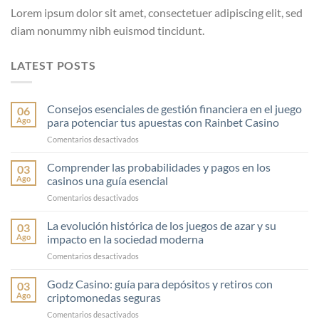
Lorem ipsum dolor sit amet, consectetuer adipiscing elit, sed
diam nonummy nibh euismod tincidunt.
LATEST POSTS
Consejos esenciales de gestión financiera en el juego
06
Ago
para potenciar tus apuestas con Rainbet Casino
en
Comentarios desactivados
Consejos
esenciales
Comprender las probabilidades y pagos en los
03
de
Ago
casinos una guía esencial
gestión
en
Comentarios desactivados
financiera
Comprender
en
las
La evolución histórica de los juegos de azar y su
el
03
probabilidades
juego
Ago
impacto en la sociedad moderna
y
para
en
Comentarios desactivados
pagos
potenciar
La
en
tus
evolución
Godz Casino: guía para depósitos y retiros con
los
03
apuestas
histórica
casinos
Ago
criptomonedas seguras
con
de
una
Rainbet
en
Comentarios desactivados
los
guía