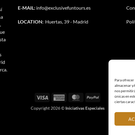
E-MAIL:
info@exclusivefuntours.es
Cond
sí
sa
LOCATION:
Huertas, 39 - Madrid
Polí
,
que
sta
s
rid
rca.
Para ofrecer 
almacenar y/o
nos permitir
únicas en est
Visa
American
MasterCard
PayPal
ciertas carac
Express
Copyright 2026 ©
Iniciativas Especiales
AC