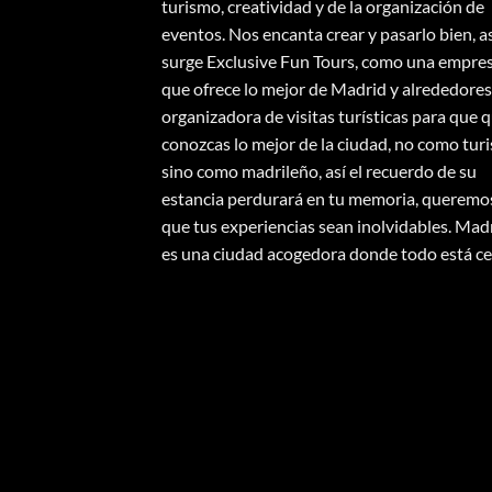
turismo, creatividad y de la organización de
eventos. Nos encanta crear y pasarlo bien, a
surge Exclusive Fun Tours, como una empre
que ofrece lo mejor de Madrid y alrededores
organizadora de visitas turísticas para que 
conozcas lo mejor de la ciudad, no como turi
sino como madrileño, así el recuerdo de su
estancia perdurará en tu memoria, queremo
que tus experiencias sean inolvidables. Mad
es una ciudad acogedora donde todo está ce