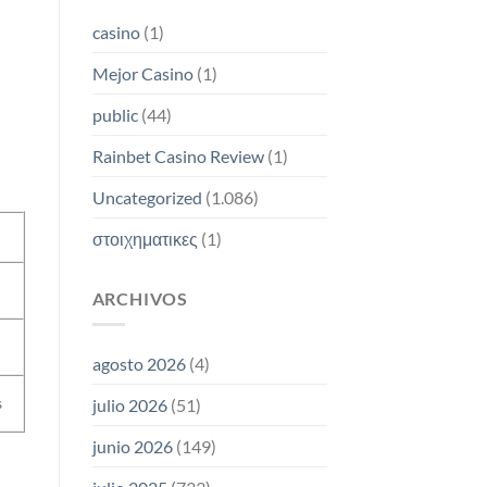
casino
(1)
Mejor Casino
(1)
public
(44)
Rainbet Casino Review
(1)
Uncategorized
(1.086)
στοιχηματικες
(1)
ARCHIVOS
agosto 2026
(4)
s
julio 2026
(51)
junio 2026
(149)