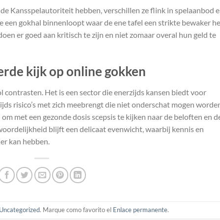
de Kansspelautoriteit hebben, verschillen ze flink in spelaanbod 
je een gokhal binnenloopt waar de ene tafel een strikte bewaker he
oen er goed aan kritisch te zijn en niet zomaar overal hun geld te
rde kijk op online gokken
l contrasten. Het is een sector die enerzijds kansen biedt voor
jds risico’s met zich meebrengt die niet onderschat mogen worden
n om met een gezonde dosis scepsis te kijken naar de beloften en d
woordelijkheid blijft een delicaat evenwicht, waarbij kennis en
ler kan hebben.
Uncategorized
. Marque como favorito el
Enlace permanente
.