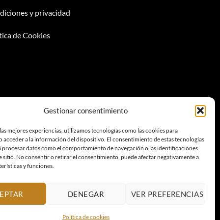
iciones y privacidad
tica de Cookies
Gestionar consentimiento
las mejores experiencias, utilizamos tecnologías como las cookies para
 acceder a la información del dispositivo. El consentimiento de estas tecnologías
á procesar datos como el comportamiento de navegación o las identificaciones
e sitio. No consentir o retirar el consentimiento, puede afectar negativamente a
terísticas y funciones.
EPTAR
DENEGAR
VER PREFERENCIAS
Política de cookies