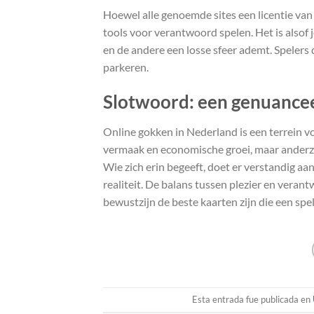
Hoewel alle genoemde sites een licentie van 
tools voor verantwoord spelen. Het is alsof 
en de andere een losse sfeer ademt. Spelers d
parkeren.
Slotwoord: een genuancee
Online gokken in Nederland is een terrein vo
vermaak en economische groei, maar anderzi
Wie zich erin begeeft, doet er verstandig aa
realiteit. De balans tussen plezier en verant
bewustzijn de beste kaarten zijn die een spe
Esta entrada fue publicada en