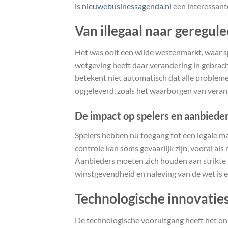
is
nieuwebusinessagenda.nl
een interessante
Van illegaal naar geregul
Het was ooit een wilde westenmarkt, waar sp
wetgeving heeft daar verandering in gebrach
betekent niet automatisch dat alle probleme
opgeleverd, zoals het waarborgen van vera
De impact op spelers en aanbiede
Spelers hebben nu toegang tot een legale mark
controle kan soms gevaarlijk zijn, vooral als
Aanbieders moeten zich houden aan strikte 
winstgevendheid en naleving van de wet is e
Technologische innovaties
De technologische vooruitgang heeft het on