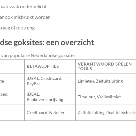
maar vaak onderbelicht
aar ook misbruikt worden
raag of te streng
dse goksites: een overzicht
van populaire Nederlandse goksites
VERANTWOORD SPELEN
BETAALOPTIES
TOOLS
iDEAL, Creditcard,
tte
Limieten, Zelfuitsluiting
PayPal
pen,
iDEAL,
Time-out, Verlieslimiet
Bankoverschrijving
Creditcard, Neteller
Zelfuitsluiting, Realiteitscheck