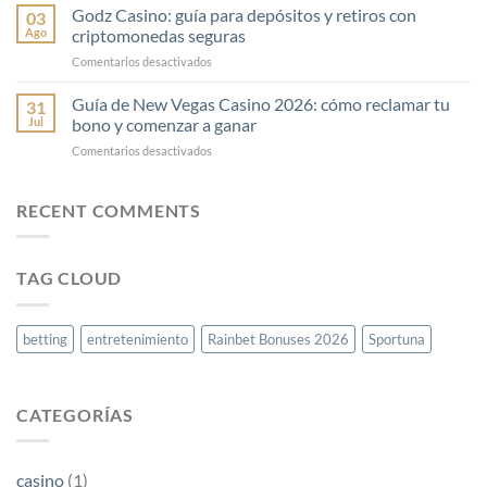
evolución
Godz Casino: guía para depósitos y retiros con
los
03
apuestas
histórica
casinos
Ago
criptomonedas seguras
con
de
una
Rainbet
en
Comentarios desactivados
los
guía
Casino
Godz
juegos
esencial
Casino:
Guía de New Vegas Casino 2026: cómo reclamar tu
de
31
guía
azar
Jul
bono y comenzar a ganar
para
y
en
Comentarios desactivados
depósitos
su
Guía
y
impacto
de
retiros
en
New
RECENT COMMENTS
con
la
Vegas
criptomonedas
sociedad
Casino
seguras
moderna
2026:
TAG CLOUD
cómo
reclamar
tu
bono
betting
entretenimiento
Rainbet Bonuses 2026
Sportuna
y
comenzar
a
ganar
CATEGORÍAS
casino
(1)