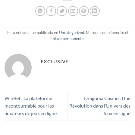
Esta entrada fue publicada en
Uncategorized
. Marque como favorito el
Enlace permanente
.
EXCLUSIVE
WinBet : La plateforme
Dragonia Casino : Une
incontournable pour les
Révolution dans l’Univers des
amateurs de jeux en ligne
Jeux en Ligne