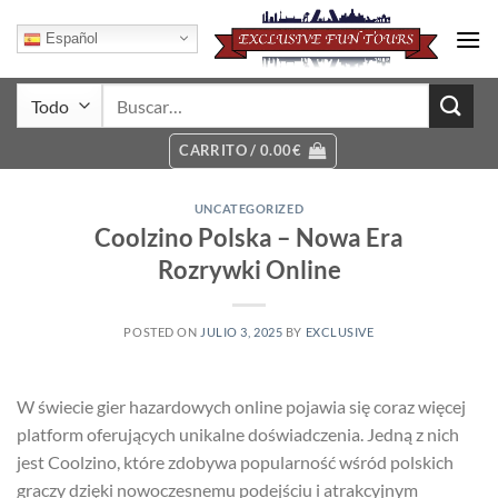
Saltar
al
Español
contenido
Buscar
por:
CARRITO /
0.00
€
UNCATEGORIZED
Coolzino Polska – Nowa Era
Rozrywki Online
POSTED ON
JULIO 3, 2025
BY
EXCLUSIVE
W świecie gier hazardowych online pojawia się coraz więcej
platform oferujących unikalne doświadczenia. Jedną z nich
jest Coolzino, które zdobywa popularność wśród polskich
graczy dzięki nowoczesnemu podejściu i atrakcyjnym