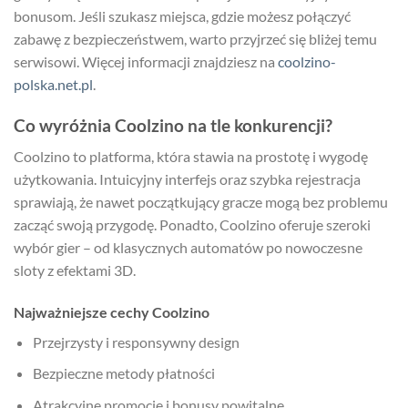
bonusom. Jeśli szukasz miejsca, gdzie możesz połączyć
zabawę z bezpieczeństwem, warto przyjrzeć się bliżej temu
serwisowi. Więcej informacji znajdziesz na
coolzino-
polska.net.pl
.
Co wyróżnia Coolzino na tle konkurencji?
Coolzino to platforma, która stawia na prostotę i wygodę
użytkowania. Intuicyjny interfejs oraz szybka rejestracja
sprawiają, że nawet początkujący gracze mogą bez problemu
zacząć swoją przygodę. Ponadto, Coolzino oferuje szeroki
wybór gier – od klasycznych automatów po nowoczesne
sloty z efektami 3D.
Najważniejsze cechy Coolzino
Przejrzysty i responsywny design
Bezpieczne metody płatności
Atrakcyjne promocje i bonusy powitalne