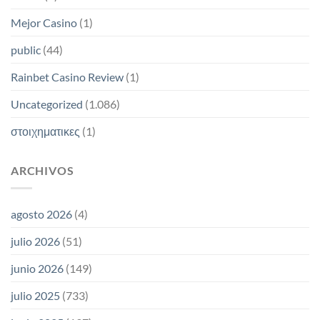
Mejor Casino
(1)
public
(44)
Rainbet Casino Review
(1)
Uncategorized
(1.086)
στοιχηματικες
(1)
ARCHIVOS
agosto 2026
(4)
julio 2026
(51)
junio 2026
(149)
julio 2025
(733)