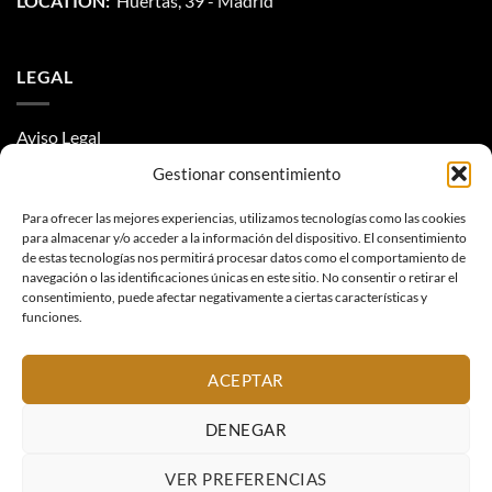
LOCATION:
Huertas, 39 - Madrid
LEGAL
Aviso Legal
Gestionar consentimiento
Condiciones y privacidad
Para ofrecer las mejores experiencias, utilizamos tecnologías como las cookies
Política de Cookies
para almacenar y/o acceder a la información del dispositivo. El consentimiento
de estas tecnologías nos permitirá procesar datos como el comportamiento de
navegación o las identificaciones únicas en este sitio. No consentir o retirar el
consentimiento, puede afectar negativamente a ciertas características y
funciones.
ACEPTAR
Visa
American
MasterCard
PayPal
Express
Copyright 2026 ©
Iniciativas Especiales
DENEGAR
VER PREFERENCIAS