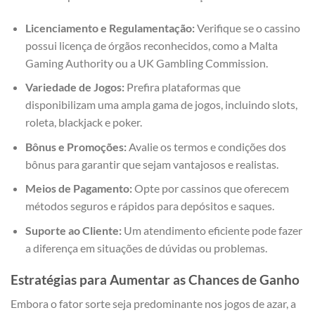
Licenciamento e Regulamentação:
Verifique se o cassino
possui licença de órgãos reconhecidos, como a Malta
Gaming Authority ou a UK Gambling Commission.
Variedade de Jogos:
Prefira plataformas que
disponibilizam uma ampla gama de jogos, incluindo slots,
roleta, blackjack e poker.
Bônus e Promoções:
Avalie os termos e condições dos
bônus para garantir que sejam vantajosos e realistas.
Meios de Pagamento:
Opte por cassinos que oferecem
métodos seguros e rápidos para depósitos e saques.
Suporte ao Cliente:
Um atendimento eficiente pode fazer
a diferença em situações de dúvidas ou problemas.
Estratégias para Aumentar as Chances de Ganho
Embora o fator sorte seja predominante nos jogos de azar, a