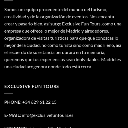
Somos un equipo procedente del mundo del turismo,
creatividad y de la organización de eventos. Nos encanta
crear y pasarlo bien, así surge Exclusive Fun Tours, como una
empresa que ofrece lo mejor de Madrid y alrededores,
organizadora de visitas turísticas para que que conozcas lo
mejor de la ciudad, no como turista sino como madrileño, así
el recuerdo de su estancia perdurará en tu memoria,
queremos que tus experiencias sean inolvidables. Madrid es
una ciudad acogedora donde todo está cerca.
EXCLUSIVE FUN TOURS
PHONE:
+34 629 61 22 15
E-MAIL:
info@exclusivefuntours.es