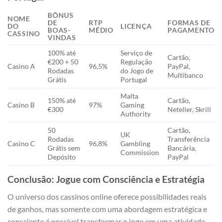
BÔNUS
NOME
DE
RTP
FORMAS DE
DO
LICENÇA
BOAS-
MÉDIO
PAGAMENTO
CASSINO
VINDAS
100% até
Serviço de
Cartão,
€200 + 50
Regulação
Casino A
96,5%
PayPal,
Rodadas
do Jogo de
Multibanco
Grátis
Portugal
Malta
150% até
Cartão,
Casino B
97%
Gaming
€300
Neteller, Skrill
Authority
50
Cartão,
UK
Rodadas
Transferência
Casino C
96,8%
Gambling
Grátis sem
Bancária,
Commission
Depósito
PayPal
Conclusão: Jogue com Consciência e Estratégia
O universo dos cassinos online oferece possibilidades reais
de ganhos, mas somente com uma abordagem estratégica e
consciente é possível transformar o jogo em uma atividade