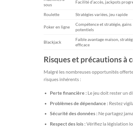
Facilité d’accès, jackpots progr
sous
Roulette
Stratégies variées, jeu rapide
Compétence et stratégie, gains
Poker en ligne
potentiels
Faible avantage maison, stratég
Blackjack
efficace
Risques et précautions à 
Malgré les nombreuses opportunités offertes pa
risques inhérents :
Perte financière :
Le jeu doit rester un d
Problèmes de dépendance :
Restez vigila
Sécurité des données :
Ne partagez jamai
Respect des lois :
Vérifiez la législation l