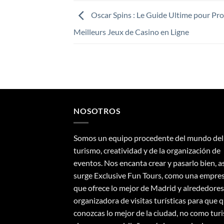
Oscar Spins : Le Guide Ultime pour Pro
Meilleurs Jeux de Casino en Ligne
NOSOTROS
Somos un equipo procedente del mundo del
turismo, creatividad y de la organización de
eventos. Nos encanta crear y pasarlo bien, a
surge Exclusive Fun Tours, como una empre
que ofrece lo mejor de Madrid y alrededores
organizadora de visitas turísticas para que 
conozcas lo mejor de la ciudad, no como turi