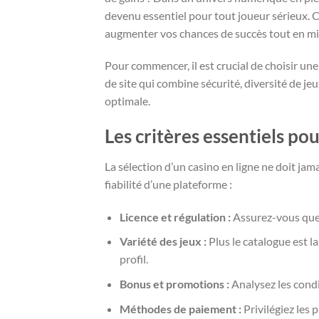
devenu essentiel pour tout joueur sérieux. Ce
augmenter vos chances de succès tout en min
Pour commencer, il est crucial de choisir une
de site qui combine sécurité, diversité de je
optimale.
Les critères essentiels pou
La sélection d’un casino en ligne ne doit jama
fiabilité d’une plateforme :
Licence et régulation :
Assurez-vous que 
Variété des jeux :
Plus le catalogue est l
profil.
Bonus et promotions :
Analysez les condit
Méthodes de paiement :
Privilégiez les 