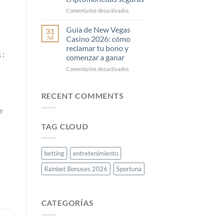
los
en
Comentarios desactivados
juegos
Godz
de
Casino:
azar
Guía de New Vegas
31
guía
y
Jul
Casino 2026: cómo
para
su
reclamar tu bono y
depósitos
impacto
 :
comenzar a ganar
y
en
retiros
la
en
Comentarios desactivados
con
sociedad
Guía
criptomonedas
moderna
de
seguras
New
RECENT COMMENTS
Vegas
e
Casino
2026:
TAG CLOUD
cómo
reclamar
tu
bono
betting
entretenimiento
y
comenzar
Rainbet Bonuses 2026
Sportuna
a
ganar
CATEGORÍAS