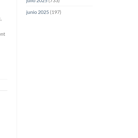
julio 2025
(733)
junio 2025
(197)
,
ent