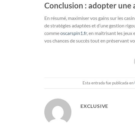
Conclusion : adopter une 
En résumé, maximiser vos gains sur les casi
de stratégies adaptées et d’une gestion rigo
comme
oscarspin1.fr
, en maîtrisant les jeux
vos chances de succès tout en préservant vot
Esta entrada fue publicada en
EXCLUSIVE