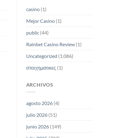
casino
(1)
Mejor Casino
(1)
public
(44)
Rainbet Casino Review
(1)
Uncategorized
(1.086)
στοιχηματικες
(1)
ARCHIVOS
agosto 2026
(4)
julio 2026
(51)
junio 2026
(149)