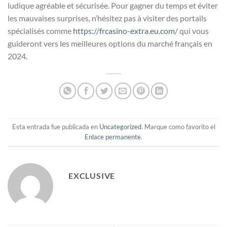
ludique agréable et sécurisée. Pour gagner du temps et éviter
les mauvaises surprises, n’hésitez pas à visiter des portails
spécialisés comme
https://frcasino-extra.eu.com/
qui vous
guideront vers les meilleures options du marché français en
2024.
Esta entrada fue publicada en
Uncategorized
. Marque como favorito el
Enlace permanente
.
EXCLUSIVE