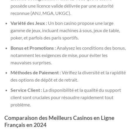
possède une licence valide délivrée par une autorité
reconnue (ANJ, MGA, UKGC).
Variété des Jeux :
Un bon casino propose une large
gamme de jeux, incluant machines à sous, jeux de table,
poker, et parfois des paris sportifs.
Bonus et Promotions :
Analysez les conditions des bonus,
notamment les exigences de mise, pour éviter les
mauvaises surprises.
Méthodes de Paiement :
Vérifiez la diversité et la rapidité
des options de dépôt et de retrait.
Service Client :
La disponibilité et la qualité du support
client sont cruciales pour résoudre rapidement tout
problème.
Comparaison des Meilleurs Casinos en Ligne
Français en 2024