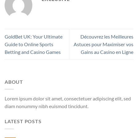
GoldBet UK: Your Ultimate
Découvrez les Meilleures
Guide to Online Sports
Astuces pour Maximiser vos
Betting and Casino Games
Gains au Casino en Ligne
ABOUT
Lorem ipsum dolor sit amet, consectetuer adipiscing elit, sed
diam nonummy nibh euismod tincidunt.
LATEST POSTS