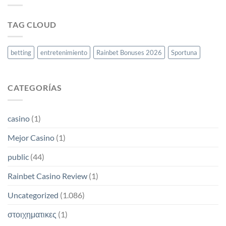
criptomonedas
sociedad
Casino
seguras
moderna
2026:
TAG CLOUD
cómo
reclamar
tu
bono
betting
entretenimiento
Rainbet Bonuses 2026
Sportuna
y
comenzar
a
ganar
CATEGORÍAS
casino
(1)
Mejor Casino
(1)
public
(44)
Rainbet Casino Review
(1)
Uncategorized
(1.086)
στοιχηματικες
(1)