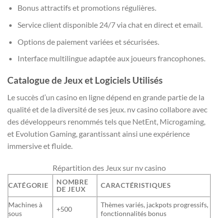
Bonus attractifs et promotions régulières.
Service client disponible 24/7 via chat en direct et email.
Options de paiement variées et sécurisées.
Interface multilingue adaptée aux joueurs francophones.
Catalogue de Jeux et Logiciels Utilisés
Le succès d’un casino en ligne dépend en grande partie de la
qualité et de la diversité de ses jeux. nv casino collabore avec
des développeurs renommés tels que NetEnt, Microgaming,
et Evolution Gaming, garantissant ainsi une expérience
immersive et fluide.
Répartition des Jeux sur nv casino
NOMBRE
CATÉGORIE
CARACTÉRISTIQUES
DE JEUX
Machines à
Thèmes variés, jackpots progressifs,
+500
sous
fonctionnalités bonus