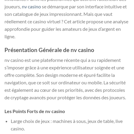
joueurs,
nv casino
se démarque par son interface intuitive et
son catalogue de jeux impressionnant. Mais que vaut
réellement ce casino virtuel ? Cet article propose une analyse
approfondie pour guider les amateurs de jeux d’argent en
ligne.
Présentation Générale de nv casino
nv casino est une plateforme récente qui a su rapidement
s’imposer grâce à une expérience utilisateur soignée et une
offre complète. Son design moderne et épuré facilite la
navigation, que ce soit sur ordinateur ou mobile. La sécurité
est également au cœur de ses priorités, avec des protocoles
de cryptage avancés pour protéger les données des joueurs.
Les Points Forts de nv casino
Large choix de jeux : machines à sous, jeux de table, live
casino.