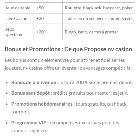
Jeux de table
+50
Roulette, blackjack, baccarat, poker
Live Casino
+30
Tables en direct avec croupiers réels
Jeux
+20
Bingo, keno, cartes à gratter
spéciaux
Bonus et Promotions : Ce que Propose nv casino
Les bonus sont un élément clé pour attirer et fidéliser les
joueurs. nv casino offre un éventail d’avantages compétitifs :
Bonus de bienvenue :
jusqu’à 200% sur le premier dépôt.
Bonus sans dépôt :
crédits gratuits pour tester les jeux.
Promotions hebdomadaires :
tours gratuits, cashback,
tournois.
Programme VIP :
récompenses exclusives pour les
joueurs réguliers.