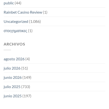
public
(44)
Rainbet Casino Review
(1)
Uncategorized
(1.086)
στοιχηματικες
(1)
ARCHIVOS
agosto 2026
(4)
julio 2026
(51)
junio 2026
(149)
julio 2025
(733)
junio 2025
(197)