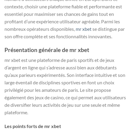
contexte, choisir une plateforme fiable et performante est
essentiel pour maximiser ses chances de gains tout en
profitant d’une expérience utilisateur agréable. Parmi les
nombreux opérateurs disponibles,
mr xbet
se distingue par
son offre complète et ses fonctionnalités innovantes.
Présentation générale de mr xbet
mr xbet est une plateforme de paris sportifs et de jeux
d’argent en ligne qui s’adresse aussi bien aux débutants
qu’aux parieurs expérimentés. Son interface intuitive et son
large éventail de disciplines sportives en font un choix
privilégié pour les amateurs de paris. Le site propose
également des jeux de casino, ce qui permet aux utilisateurs
de diversifier leurs activités de jeu sur une seule et même
plateforme.
Les points forts de mr xbet