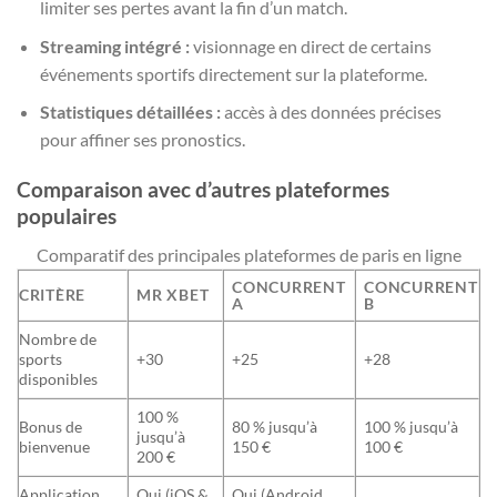
limiter ses pertes avant la fin d’un match.
Streaming intégré :
visionnage en direct de certains
événements sportifs directement sur la plateforme.
Statistiques détaillées :
accès à des données précises
pour affiner ses pronostics.
Comparaison avec d’autres plateformes
populaires
Comparatif des principales plateformes de paris en ligne
CONCURRENT
CONCURRENT
CRITÈRE
MR XBET
A
B
Nombre de
sports
+30
+25
+28
disponibles
100 %
Bonus de
80 % jusqu’à
100 % jusqu’à
jusqu’à
bienvenue
150 €
100 €
200 €
Application
Oui (iOS &
Oui (Android