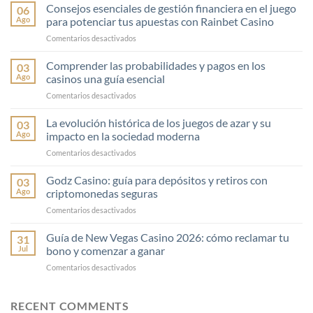
Consejos esenciales de gestión financiera en el juego
06
Ago
para potenciar tus apuestas con Rainbet Casino
en
Comentarios desactivados
Consejos
esenciales
Comprender las probabilidades y pagos en los
03
de
Ago
casinos una guía esencial
gestión
en
Comentarios desactivados
financiera
Comprender
en
las
La evolución histórica de los juegos de azar y su
el
03
probabilidades
juego
Ago
impacto en la sociedad moderna
y
para
en
Comentarios desactivados
pagos
potenciar
La
en
tus
evolución
Godz Casino: guía para depósitos y retiros con
los
03
apuestas
histórica
casinos
Ago
criptomonedas seguras
con
de
una
Rainbet
en
Comentarios desactivados
los
guía
Casino
Godz
juegos
esencial
Casino:
Guía de New Vegas Casino 2026: cómo reclamar tu
de
31
guía
azar
Jul
bono y comenzar a ganar
para
y
en
Comentarios desactivados
depósitos
su
Guía
y
impacto
de
retiros
en
New
RECENT COMMENTS
con
la