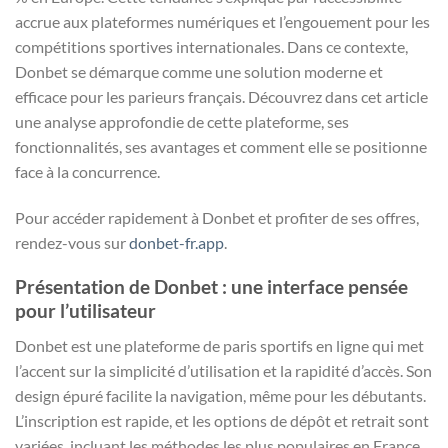
accrue aux plateformes numériques et l’engouement pour les
compétitions sportives internationales. Dans ce contexte,
Donbet se démarque comme une solution moderne et
efficace pour les parieurs français. Découvrez dans cet article
une analyse approfondie de cette plateforme, ses
fonctionnalités, ses avantages et comment elle se positionne
face à la concurrence.
Pour accéder rapidement à Donbet et profiter de ses offres,
rendez-vous sur
donbet-fr.app
.
Présentation de Donbet : une interface pensée
pour l’utilisateur
Donbet est une plateforme de paris sportifs en ligne qui met
l’accent sur la simplicité d’utilisation et la rapidité d’accès. Son
design épuré facilite la navigation, même pour les débutants.
L’inscription est rapide, et les options de dépôt et retrait sont
variées, incluant les méthodes les plus populaires en France.