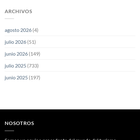
ARCHIVOS
agosto 2026
(4)
julio 2026
(51)
junio 2026
(149)
julio 2025
(733)
junio 2025
(197)
NOSOTROS