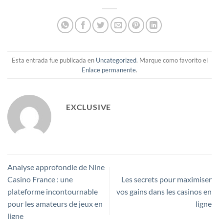
Esta entrada fue publicada en
Uncategorized
. Marque como favorito el
Enlace permanente
.
EXCLUSIVE
Analyse approfondie de Nine
Casino France : une
Les secrets pour maximiser
plateforme incontournable
vos gains dans les casinos en
pour les amateurs de jeux en
ligne
ligne