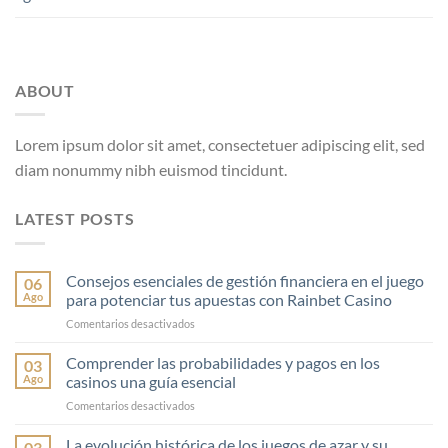
ABOUT
Lorem ipsum dolor sit amet, consectetuer adipiscing elit, sed
diam nonummy nibh euismod tincidunt.
LATEST POSTS
Consejos esenciales de gestión financiera en el juego
06
Ago
para potenciar tus apuestas con Rainbet Casino
en
Comentarios desactivados
Consejos
esenciales
Comprender las probabilidades y pagos en los
03
de
Ago
casinos una guía esencial
gestión
en
Comentarios desactivados
financiera
Comprender
en
las
La evolución histórica de los juegos de azar y su
el
03