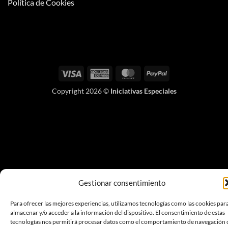
Política de Cookies
Visa
American
MasterCard
PayPal
Express
Copyright 2026 ©
Iniciativas Especiales
Gestionar consentimiento
Para ofrecer las mejores experiencias, utilizamos tecnologías como las cookies par
almacenar y/o acceder a la información del dispositivo. El consentimiento de estas
tecnologías nos permitirá procesar datos como el comportamiento de navegación 