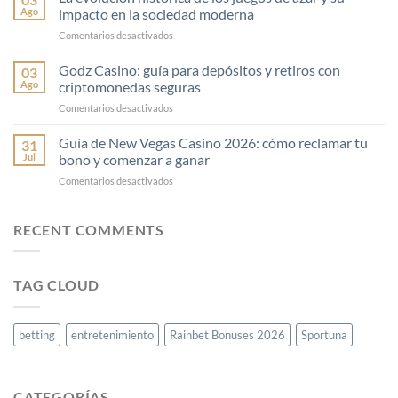
probabilidades
juego
Ago
impacto en la sociedad moderna
y
para
en
Comentarios desactivados
pagos
potenciar
La
en
tus
evolución
Godz Casino: guía para depósitos y retiros con
los
03
apuestas
histórica
casinos
Ago
criptomonedas seguras
con
de
una
Rainbet
en
Comentarios desactivados
los
guía
Casino
Godz
juegos
esencial
Casino:
Guía de New Vegas Casino 2026: cómo reclamar tu
de
31
guía
azar
Jul
bono y comenzar a ganar
para
y
en
Comentarios desactivados
depósitos
su
Guía
y
impacto
de
retiros
en
New
RECENT COMMENTS
con
la
Vegas
criptomonedas
sociedad
Casino
seguras
moderna
2026:
TAG CLOUD
cómo
reclamar
tu
bono
betting
entretenimiento
Rainbet Bonuses 2026
Sportuna
y
comenzar
a
ganar
CATEGORÍAS