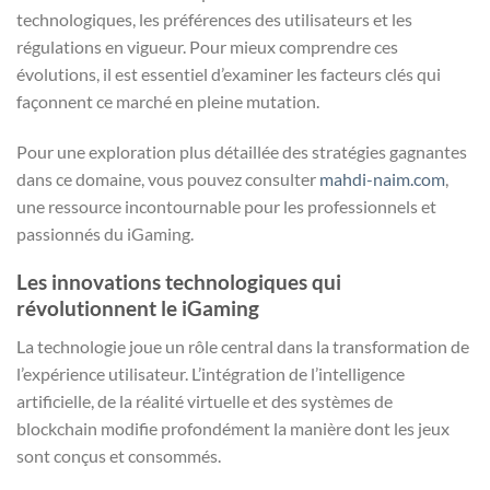
technologiques, les préférences des utilisateurs et les
régulations en vigueur. Pour mieux comprendre ces
évolutions, il est essentiel d’examiner les facteurs clés qui
façonnent ce marché en pleine mutation.
Pour une exploration plus détaillée des stratégies gagnantes
dans ce domaine, vous pouvez consulter
mahdi-naim.com
,
une ressource incontournable pour les professionnels et
passionnés du iGaming.
Les innovations technologiques qui
révolutionnent le iGaming
La technologie joue un rôle central dans la transformation de
l’expérience utilisateur. L’intégration de l’intelligence
artificielle, de la réalité virtuelle et des systèmes de
blockchain modifie profondément la manière dont les jeux
sont conçus et consommés.