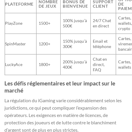
NOMBRE
BONUS DE
SUPPORT
PLATEFORME
DE
DE JEUX
BIENVENUE
CLIENT
PAIE
Cartes,
100% jusqu’à
24/7 Chat
PlayZone
1500+
wallets
500€
en direct
crypto
Cartes,
150% jusqu’à
Email et
SpinMaster
1200+
vireme
300€
téléphone
bancair
Chat en
200% jusqu’à
Cartes,
LuckyAce
1800+
direct,
400€
wallets
FAQ
Les défis réglementaires et leur impact sur le
marché
La régulation du iGaming varie considérablement selon les
juridictions, ce qui peut compliquer l’expansion des
opérateurs. Les exigences en matière de licences, de
protection des joueurs et de lutte contre le blanchiment
d’argent sont de plus en plus strictes.