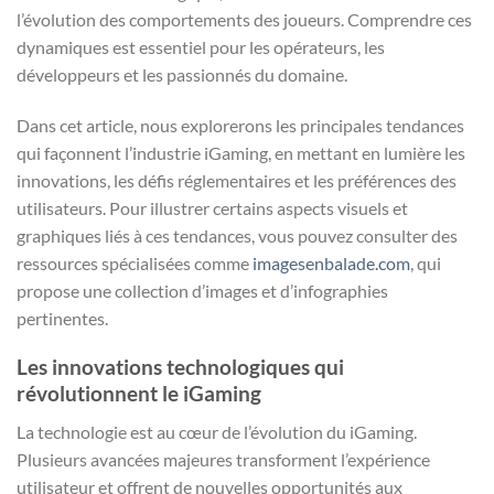
l’évolution des comportements des joueurs. Comprendre ces
dynamiques est essentiel pour les opérateurs, les
développeurs et les passionnés du domaine.
Dans cet article, nous explorerons les principales tendances
qui façonnent l’industrie iGaming, en mettant en lumière les
innovations, les défis réglementaires et les préférences des
utilisateurs. Pour illustrer certains aspects visuels et
graphiques liés à ces tendances, vous pouvez consulter des
ressources spécialisées comme
imagesenbalade.com
, qui
propose une collection d’images et d’infographies
pertinentes.
Les innovations technologiques qui
révolutionnent le iGaming
La technologie est au cœur de l’évolution du iGaming.
Plusieurs avancées majeures transforment l’expérience
utilisateur et offrent de nouvelles opportunités aux