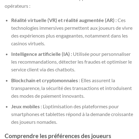
opérateurs :
Réalité virtuelle (VR) et réalité augmentée (AR) :
Ces
technologies immersives permettent aux joueurs de vivre
des expériences plus engageantes, notamment dans les
casinos virtuels.
Intelligence artificielle (IA) :
Utilisée pour personnaliser
les recommandations, détecter les fraudes et optimiser le
service client via des chatbots.
Blockchain et cryptomonnaies :
Elles assurent la
transparence, la sécurité des transactions et introduisent
des modes de paiement innovants.
Jeux mobiles :
L’optimisation des plateformes pour
smartphones et tablettes répond à la demande croissante
des joueurs nomades.
Comprendre les préférences des joueurs