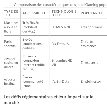
Comparaison des caractéristiques des jeux iGaming popu
TYPE DE
TECHNOLOGIE
ACCESSIBILITÉ
POPULARITÉ
JEU
UTILISÉE
Machines
Très élevée
à sous en
(mobile et
HTML5, RNG
Très populaire
ligne
desktop)
Élevée
Paris
En forte
(applications
Big Data, IA
sportifs
croissance
dédiées)
Moyenne
Jeux de
(connexion
Streaming HD,
casino en
En expansion
internet rapide
VR
direct
requise)
Élevée
eSports
(communauté
IA, Big Data
En plein essor
betting
jeune)
Les défis réglementaires et leur impact sur le
marché