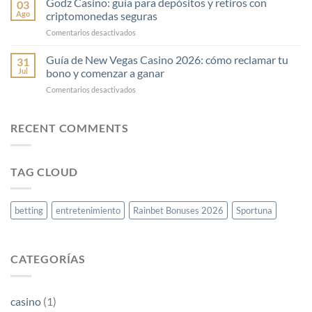
Godz Casino: guía para depósitos y retiros con
los
03
apuestas
histórica
casinos
Ago
criptomonedas seguras
con
de
una
Rainbet
en
Comentarios desactivados
los
guía
Casino
Godz
juegos
esencial
Casino:
Guía de New Vegas Casino 2026: cómo reclamar tu
de
31
guía
azar
Jul
bono y comenzar a ganar
para
y
en
Comentarios desactivados
depósitos
su
Guía
y
impacto
de
retiros
en
New
RECENT COMMENTS
con
la
Vegas
criptomonedas
sociedad
Casino
seguras
moderna
2026:
TAG CLOUD
cómo
reclamar
tu
bono
betting
entretenimiento
Rainbet Bonuses 2026
Sportuna
y
comenzar
a
ganar
CATEGORÍAS
casino
(1)