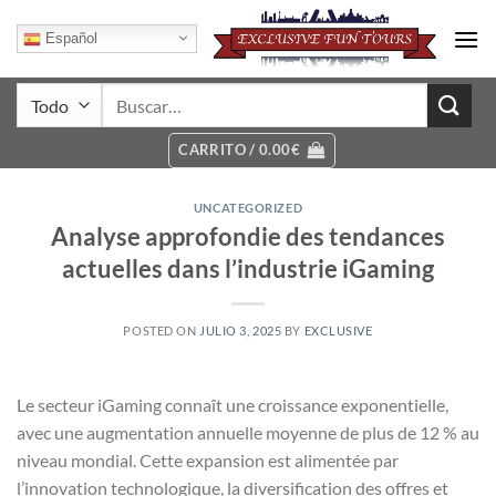
Saltar
al
Español
contenido
Buscar
por:
CARRITO /
0.00
€
UNCATEGORIZED
Analyse approfondie des tendances
actuelles dans l’industrie iGaming
POSTED ON
JULIO 3, 2025
BY
EXCLUSIVE
Le secteur iGaming connaît une croissance exponentielle,
avec une augmentation annuelle moyenne de plus de 12 % au
niveau mondial. Cette expansion est alimentée par
l’innovation technologique, la diversification des offres et