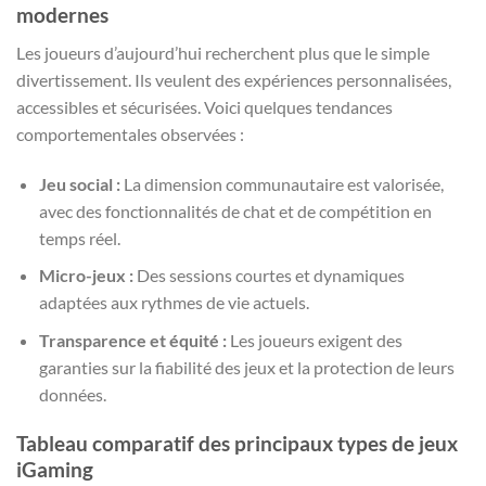
modernes
Les joueurs d’aujourd’hui recherchent plus que le simple
divertissement. Ils veulent des expériences personnalisées,
accessibles et sécurisées. Voici quelques tendances
comportementales observées :
Jeu social :
La dimension communautaire est valorisée,
avec des fonctionnalités de chat et de compétition en
temps réel.
Micro-jeux :
Des sessions courtes et dynamiques
adaptées aux rythmes de vie actuels.
Transparence et équité :
Les joueurs exigent des
garanties sur la fiabilité des jeux et la protection de leurs
données.
Tableau comparatif des principaux types de jeux
iGaming