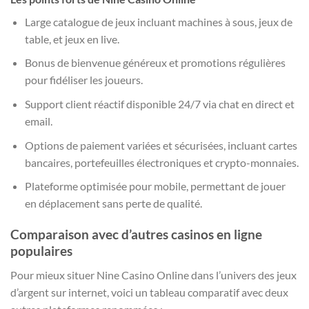
Large catalogue de jeux incluant machines à sous, jeux de
table, et jeux en live.
Bonus de bienvenue généreux et promotions régulières
pour fidéliser les joueurs.
Support client réactif disponible 24/7 via chat en direct et
email.
Options de paiement variées et sécurisées, incluant cartes
bancaires, portefeuilles électroniques et crypto-monnaies.
Plateforme optimisée pour mobile, permettant de jouer
en déplacement sans perte de qualité.
Comparaison avec d’autres casinos en ligne
populaires
Pour mieux situer Nine Casino Online dans l’univers des jeux
d’argent sur internet, voici un tableau comparatif avec deux