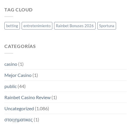
seguras
moderna
2026:
TAG CLOUD
cómo
reclamar
tu
bono
betting
entretenimiento
Rainbet Bonuses 2026
Sportuna
y
comenzar
a
ganar
CATEGORÍAS
casino
(1)
Mejor Casino
(1)
public
(44)
Rainbet Casino Review
(1)
Uncategorized
(1.086)
στοιχηματικες
(1)