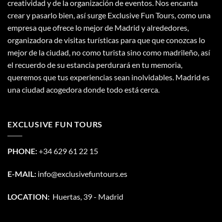
creatividad y de la organización de eventos. Nos encanta
crear y pasarlo bien, así surge Exclusive Fun Tours, como una
empresa que ofrece lo mejor de Madrid y alrededores,
organizadora de visitas turísticas para que que conozcas lo
mejor de la ciudad, no como turista sino como madrileño, así
el recuerdo de su estancia perdurará en tu memoria,
queremos que tus experiencias sean inolvidables. Madrid es
una ciudad acogedora donde todo está cerca.
EXCLUSIVE FUN TOURS
PHONE:
+34 629 61 22 15
E-MAIL:
info@exclusivefuntours.es
LOCATION:
Huertas, 39 - Madrid