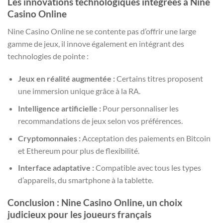
Les innovations technologiques intégrées à Nine
Casino Online
Nine Casino Online ne se contente pas d’offrir une large
gamme de jeux, il innove également en intégrant des
technologies de pointe :
Jeux en réalité augmentée :
Certains titres proposent
une immersion unique grâce à la RA.
Intelligence artificielle :
Pour personnaliser les
recommandations de jeux selon vos préférences.
Cryptomonnaies :
Acceptation des paiements en Bitcoin
et Ethereum pour plus de flexibilité.
Interface adaptative :
Compatible avec tous les types
d’appareils, du smartphone à la tablette.
Conclusion : Nine Casino Online, un choix
judicieux pour les joueurs français