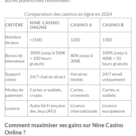
autres plateformes renommées :
Comparaison des casinos en ligne en 2024
NINE CASINO
CRITÈRE
CASINO A
CASINO B
ONLINE
Nombre
+1500
1200
1300
de jeux
100% jusqu’à 500€
100% jusqu’à
Bonus de
80% jusqu’à
+ 100 tours
400€ + 50
bienvenue
300€
gratuits
tours gratuits
Support
Horaires
24/7 email
24/7 chat en direct
client
limités
uniquement
Modes de
Cartes, e-wallets,
Cartes,
Cartes, e-
paiement
crypto
virements
wallets
Autorité Française
Licence
Licence
Licence
des Jeux (AFJ)
internationale
européenne
Comment maximiser ses gains sur Nine Casino
Online ?