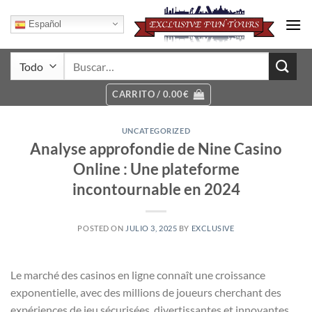
Saltar
al
Español
contenido
Buscar
por:
CARRITO /
0.00
€
UNCATEGORIZED
Analyse approfondie de Nine Casino
Online : Une plateforme
incontournable en 2024
POSTED ON
JULIO 3, 2025
BY
EXCLUSIVE
Le marché des casinos en ligne connaît une croissance
exponentielle, avec des millions de joueurs cherchant des
expériences de jeu sécurisées, divertissantes et innovantes.