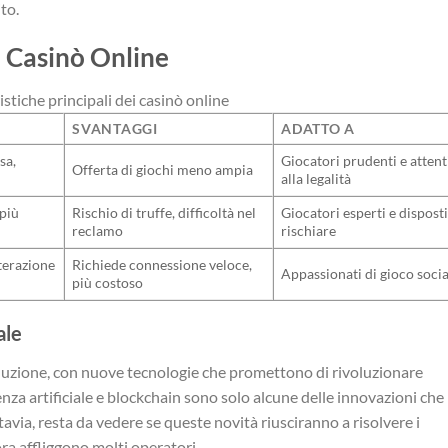
to.
i Casinò Online
stiche principali dei casinò online
SVANTAGGI
ADATTO A
sa,
Giocatori prudenti e attent
Offerta di giochi meno ampia
alla legalità
 più
Rischio di truffe, difficoltà nel
Giocatori esperti e disposti
reclamo
rischiare
terazione
Richiede connessione veloce,
Appassionati di gioco socia
più costoso
ale
voluzione, con nuove tecnologie che promettono di rivoluzionare
igenza artificiale e blockchain sono solo alcune delle innovazioni che
avia, resta da vedere se queste novità riusciranno a risolvere i
ra affliggono molti operatori.