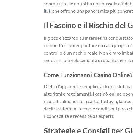
soprattutto se non si ha una bussola affidabi
it.it
, che offrono una panoramica più concret
Il Fascino e il Rischio del
Il gioco d’azzardo su internet ha conquistato 
comodità di poter puntare da casa propria è un
controllo è un rischio reale. Non è raro imbat
svuotarsi più velocemente di quanto avessero 
Come Funzionano i Casinò Online?
Dietro l’apparente semplicità di una slot ma
algoritmi e regolamenti. I casinò online oper
risultati, almeno sulla carta. Tuttavia, la tr
decifrare termini tecnici e condizioni poco c
riconosciute e recensite da esperti.
Strategie e Consigli per G