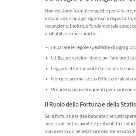
Non esistono formule magiche per vincere, m
è stabilire un budget rigoroso e rispettarlo,
redenzione. Inoltre, è fondamentale conoscere
probabilità e meccaniche.
Imparare le regole specifiche di ogni gioc
Utilizzare versioni demo per fare pratica 
Leggere attentamente i termini e le condi
Non giocare mai sotto l’effetto di alcol o 
Prendersi pause frequenti per mantenere 
Il Ruolo della Fortuna e della Stati
Se la fortuna è la dea bendata che tutti spera
smorza gli entusiasmi. Le probabilità di vinc
non è certo un benefattore disinteressato. P