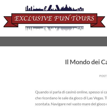
Saltar
al
contenido
Il Mondo dei Ca
POST
Quando si parla di casinò online, spesso si ca
che ricordano le sale da gioco di Las Vegas. T
scontata. Navigare nel vasto mare del gioco 