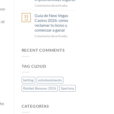
los
en
Comentarios desactivados
juegos
sso
Godz
de
Casino:
azar
Guía de New Vegas
31
guía
y
Jul
Casino 2026: cómo
 di
para
su
reclamar tu bono y
depósitos
impacto
comenzar a ganar
y
en
retiros
la
en
Comentarios desactivados
con
sociedad
Guía
criptomonedas
moderna
de
seguras
New
RECENT COMMENTS
Vegas
Casino
2026:
TAG CLOUD
cómo
reclamar
tu
bono
betting
entretenimiento
y
comenzar
Rainbet Bonuses 2026
Sportuna
a
ganar
che
CATEGORÍAS