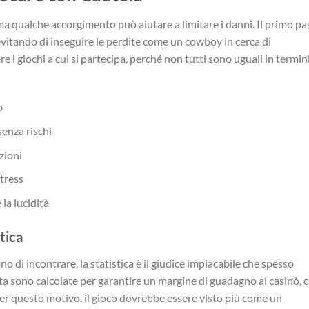
a qualche accorgimento può aiutare a limitare i danni. Il primo pa
 evitando di inseguire le perdite come un cowboy in cerca di
 i giochi a cui si partecipa, perché non tutti sono uguali in termini
o
senza rischi
zioni
stress
la lucidità
stica
no di incontrare, la statistica è il giudice implacabile che spesso
ita sono calcolate per garantire un margine di guadagno al casinò, 
er questo motivo, il gioco dovrebbe essere visto più come un