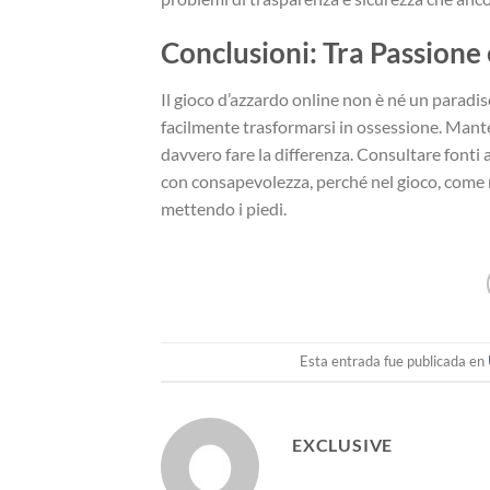
Conclusioni: Tra Passione
Il gioco d’azzardo online non è né un paradi
facilmente trasformarsi in ossessione. Mante
davvero fare la differenza. Consultare fonti 
con consapevolezza, perché nel gioco, come n
mettendo i piedi.
Esta entrada fue publicada en
EXCLUSIVE