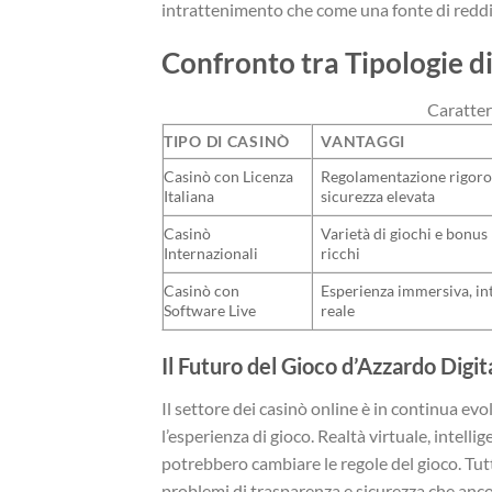
intrattenimento che come una fonte di reddi
Confronto tra Tipologie d
Caratteri
TIPO DI CASINÒ
VANTAGGI
Casinò con Licenza
Regolamentazione rigoro
Italiana
sicurezza elevata
Casinò
Varietà di giochi e bonus
Internazionali
ricchi
Casinò con
Esperienza immersiva, in
Software Live
reale
Il Futuro del Gioco d’Azzardo Digit
Il settore dei casinò online è in continua e
l’esperienza di gioco. Realtà virtuale, intell
potrebbero cambiare le regole del gioco. Tutt
problemi di trasparenza e sicurezza che anco