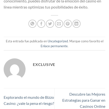
conocimiento, puedes disfrutar de la emoción del casino en
línea mientras optimizas tus posibilidades de éxito.
Esta entrada fue publicada en
Uncategorized
. Marque como favorito el
Enlace permanente
.
EXCLUSIVE
Descubre las Mejores
Explorando el mundo de Bizzo
Estrategias para Ganar en
Casino: ¿vale la pena el riesgo?
Casinos Online