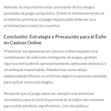
Además, es importante estar consciente de los riesgos
asociados al juego compulsivo. Si bien el entretenimiento es
el objetivo principal, el juego responsable debe ser una
prioridad para todos los usuarios.
Conclusión: Estrategia y Precaución para el Éxito
en Casinos Online
Maximizar tus ganancias en casinos online requiere una
combinación de selección inteligente de juegos, gestión
rigurosa del bankroll, aprovechamiento adecuado de bonos y
un enfoque responsable. Plataformas como
bizzo-
casino.com.es
ofrecen un entorno seguro y opciones variadas
para aplicar estas estrategias.
Recuerda que el juego debe ser siempre una actividad
recreativa y que el control personal es la mejor herramienta
para evitar pérdidas significativas. Con disciplina y