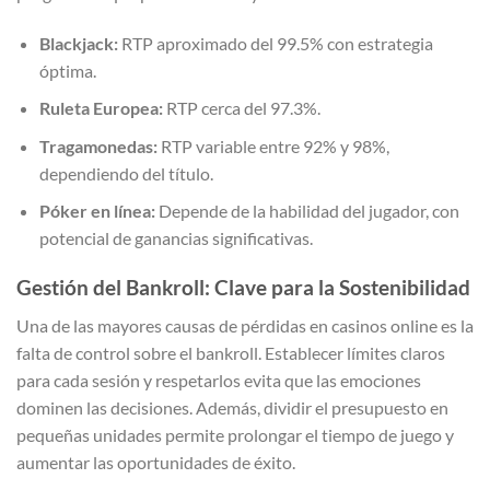
Blackjack:
RTP aproximado del 99.5% con estrategia
óptima.
Ruleta Europea:
RTP cerca del 97.3%.
Tragamonedas:
RTP variable entre 92% y 98%,
dependiendo del título.
Póker en línea:
Depende de la habilidad del jugador, con
potencial de ganancias significativas.
Gestión del Bankroll: Clave para la Sostenibilidad
Una de las mayores causas de pérdidas en casinos online es la
falta de control sobre el bankroll. Establecer límites claros
para cada sesión y respetarlos evita que las emociones
dominen las decisiones. Además, dividir el presupuesto en
pequeñas unidades permite prolongar el tiempo de juego y
aumentar las oportunidades de éxito.