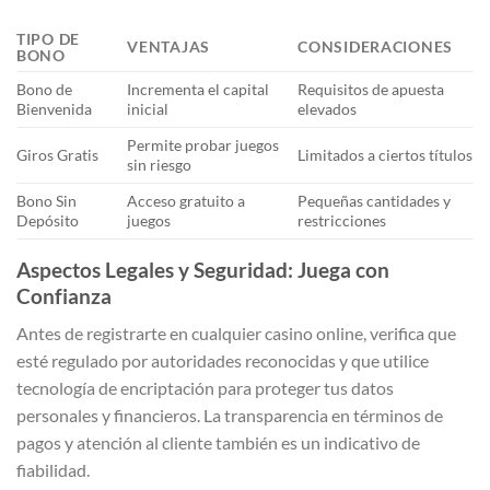
TIPO DE
VENTAJAS
CONSIDERACIONES
BONO
Bono de
Incrementa el capital
Requisitos de apuesta
Bienvenida
inicial
elevados
Permite probar juegos
Giros Gratis
Limitados a ciertos títulos
sin riesgo
Bono Sin
Acceso gratuito a
Pequeñas cantidades y
Depósito
juegos
restricciones
Aspectos Legales y Seguridad: Juega con
Confianza
Antes de registrarte en cualquier casino online, verifica que
esté regulado por autoridades reconocidas y que utilice
tecnología de encriptación para proteger tus datos
personales y financieros. La transparencia en términos de
pagos y atención al cliente también es un indicativo de
fiabilidad.