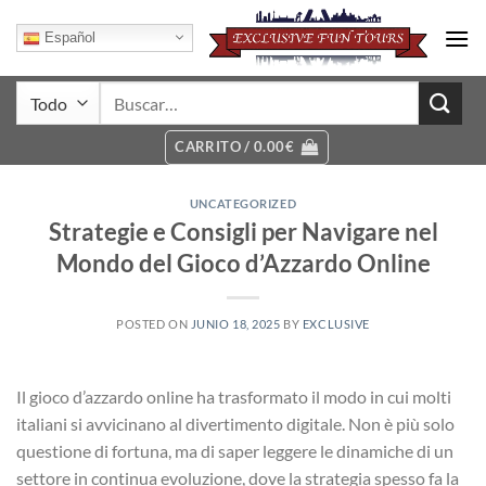
Saltar
al
Español
contenido
Buscar
por:
CARRITO /
0.00
€
UNCATEGORIZED
Strategie e Consigli per Navigare nel
Mondo del Gioco d’Azzardo Online
POSTED ON
JUNIO 18, 2025
BY
EXCLUSIVE
Il gioco d’azzardo online ha trasformato il modo in cui molti
italiani si avvicinano al divertimento digitale. Non è più solo
questione di fortuna, ma di saper leggere le dinamiche di un
settore in continua evoluzione, dove la strategia spesso fa la