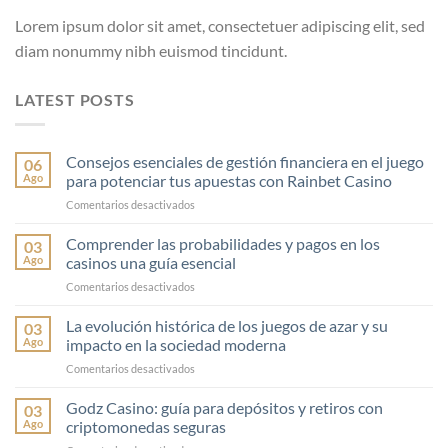
Lorem ipsum dolor sit amet, consectetuer adipiscing elit, sed
diam nonummy nibh euismod tincidunt.
LATEST POSTS
Consejos esenciales de gestión financiera en el juego
06
Ago
para potenciar tus apuestas con Rainbet Casino
en
Comentarios desactivados
Consejos
esenciales
Comprender las probabilidades y pagos en los
03
de
Ago
casinos una guía esencial
gestión
en
Comentarios desactivados
financiera
Comprender
en
las
La evolución histórica de los juegos de azar y su
el
03
probabilidades
juego
Ago
impacto en la sociedad moderna
y
para
en
Comentarios desactivados
pagos
potenciar
La
en
tus
evolución
Godz Casino: guía para depósitos y retiros con
los
03
apuestas
histórica
casinos
Ago
criptomonedas seguras
con
de
una
Rainbet