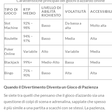
Caratteristiche principali dei giochi d’azzardo online
LIVELLO DI
TIPO DI
RTP
ABILITÀ
VOLATILITÀ
ACCESSIBIL
GIOCO
MEDIO
RICHIESTO
Slot
92% –
Da bassa a
Basso
Molto alta
Machine
98%
alta
94% –
Roulette
Basso
Media
Alta
97%
Poker
Variabile
Alto
Variabile
Media
Online
Blackjack
99%+
Medio-Alto
Bassa
Media
75% –
Bingo
Basso
Alta
Alta
90%
Quando il Divertimento Diventa un Gioco di Pazienza
Se siete tra quelli che pensano che il gioco d’azzardo sia una
questione di colpi di scena e adrenalina, sappiate che spesso
è più simile a una partita a scacchi con se stessi. La pazienza,