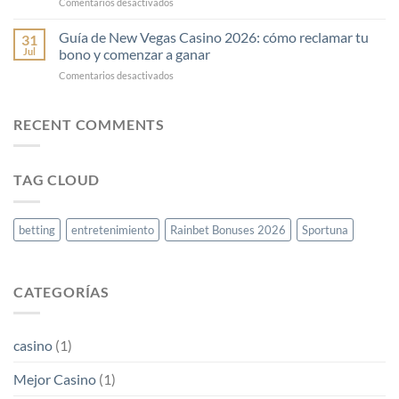
en
Comentarios desactivados
los
guía
Casino
Godz
juegos
esencial
Casino:
Guía de New Vegas Casino 2026: cómo reclamar tu
de
31
guía
azar
Jul
bono y comenzar a ganar
para
y
en
Comentarios desactivados
depósitos
su
Guía
y
impacto
de
retiros
en
New
RECENT COMMENTS
con
la
Vegas
criptomonedas
sociedad
Casino
seguras
moderna
2026:
TAG CLOUD
cómo
reclamar
tu
bono
betting
entretenimiento
Rainbet Bonuses 2026
Sportuna
y
comenzar
a
ganar
CATEGORÍAS
casino
(1)
Mejor Casino
(1)