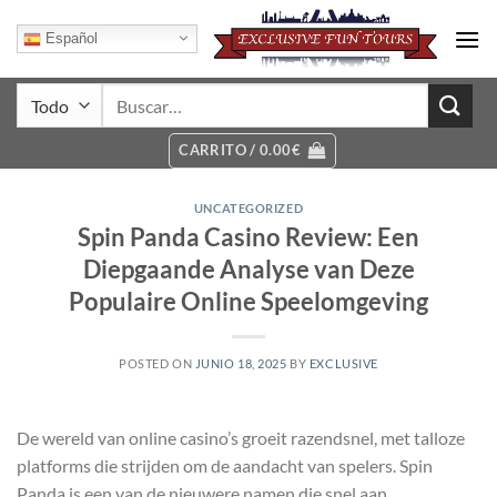
Saltar
al
Español
contenido
Buscar
por:
CARRITO /
0.00
€
UNCATEGORIZED
Spin Panda Casino Review: Een
Diepgaande Analyse van Deze
Populaire Online Speelomgeving
POSTED ON
JUNIO 18, 2025
BY
EXCLUSIVE
De wereld van online casino’s groeit razendsnel, met talloze
platforms die strijden om de aandacht van spelers. Spin
Panda is een van de nieuwere namen die snel aan