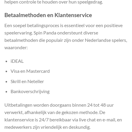
helpen controle te houden over hun speelgedrag.
Betaalmethoden en Klantenservice
Een soepel betalingsproces is essentieel voor een positieve
speelervaring. Spin Panda ondersteunt diverse
betaalmethoden die populair zijn onder Nederlandse spelers,
waaronder:
iDEAL
Visa en Mastercard
Skrill en Neteller
Bankoverschrijving
Uitbetalingen worden doorgaans binnen 24 tot 48 uur
verwerkt, afhankelijk van de gekozen methode. De
klantenservice is 24/7 bereikbaar via live chat en e-mail, en
medewerkers zijn vriendelijk en deskundig.