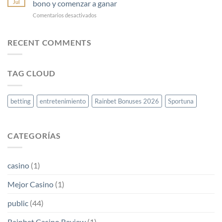
azar
Jul
bono y comenzar a ganar
para
y
en
Comentarios desactivados
depósitos
su
Guía
y
impacto
de
retiros
en
New
RECENT COMMENTS
con
la
Vegas
criptomonedas
sociedad
Casino
seguras
moderna
2026:
TAG CLOUD
cómo
reclamar
tu
bono
betting
entretenimiento
Rainbet Bonuses 2026
Sportuna
y
comenzar
a
ganar
CATEGORÍAS
casino
(1)
Mejor Casino
(1)
public
(44)
Rainbet Casino Review
(1)