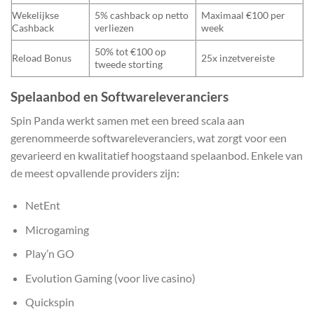
Wekelijkse
5% cashback op netto
Maximaal €100 per
Cashback
verliezen
week
50% tot €100 op
Reload Bonus
25x inzetvereiste
tweede storting
Spelaanbod en Softwareleveranciers
Spin Panda werkt samen met een breed scala aan
gerenommeerde softwareleveranciers, wat zorgt voor een
gevarieerd en kwalitatief hoogstaand spelaanbod. Enkele van
de meest opvallende providers zijn:
NetEnt
Microgaming
Play’n GO
Evolution Gaming (voor live casino)
Quickspin