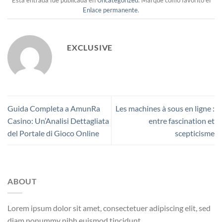
Enlace permanente
.
EXCLUSIVE
Guida Completa a AmunRa
Les machines à sous en ligne :
Casino: Un’Analisi Dettagliata
entre fascination et
del Portale di Gioco Online
scepticisme
ABOUT
Lorem ipsum dolor sit amet, consectetuer adipiscing elit, sed
diam nonummy nibh euismod tincidunt.