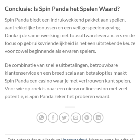
Conclusie: Is Spin Panda het Spelen Waard?
Spin Panda biedt een indrukwekkend pakket aan spellen,
aantrekkelijke bonussen en een veilige speelomgeving.
Dankzij de samenwerking met topsoftwareleveranciers en de
focus op gebruiksvriendelijkheid is het een uitstekende keuze
voor zowel beginnende als ervaren spelers.
De combinatie van snelle uitbetalingen, betrouwbare
klantenservice en een breed scala aan betaalopties maakt
Spin Panda een casino waar je met vertrouwen kunt spelen.
Voor wie op zoek is naar een nieuw online casino met veel
potentie, is Spin Panda zeker het proberen waard.
Esta entrada fue publicada en
Uncategorized
. Marque como favorito el