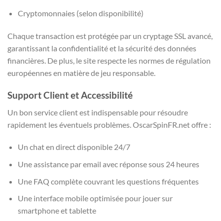
Cryptomonnaies (selon disponibilité)
Chaque transaction est protégée par un cryptage SSL avancé,
garantissant la confidentialité et la sécurité des données
financières. De plus, le site respecte les normes de régulation
européennes en matière de jeu responsable.
Support Client et Accessibilité
Un bon service client est indispensable pour résoudre
rapidement les éventuels problèmes. OscarSpinFR.net offre :
Un chat en direct disponible 24/7
Une assistance par email avec réponse sous 24 heures
Une FAQ complète couvrant les questions fréquentes
Une interface mobile optimisée pour jouer sur
smartphone et tablette