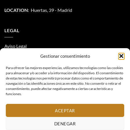
LOCATION:
Huertas, 39 - Madrid
LEGAL
Aviso Legal
Gestionar consentimiento
Condiciones y privacidad
Para ofrecer las mejores experiencias, utilizamos tecnologías como las cookies
Política de Cookies
para almacenar y/o acceder a la información del dispositivo. El consentimiento
de estas tecnologías nos permitirá procesar datos como el comportamiento de
navegación o las identificaciones únicas en este sitio. No consentir o retirar el
consentimiento, puede afectar negativamente a ciertas características y
funciones.
ACEPTAR
Visa
American
MasterCard
PayPal
Express
Copyright 2026 ©
Iniciativas Especiales
DENEGAR