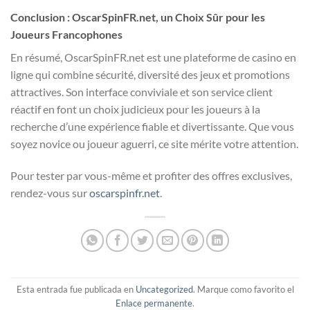
Conclusion : OscarSpinFR.net, un Choix Sûr pour les
Joueurs Francophones
En résumé, OscarSpinFR.net est une plateforme de casino en
ligne qui combine sécurité, diversité des jeux et promotions
attractives. Son interface conviviale et son service client
réactif en font un choix judicieux pour les joueurs à la
recherche d’une expérience fiable et divertissante. Que vous
soyez novice ou joueur aguerri, ce site mérite votre attention.
Pour tester par vous-même et profiter des offres exclusives,
rendez-vous sur
oscarspinfr.net
.
Esta entrada fue publicada en
Uncategorized
. Marque como favorito el
Enlace permanente
.