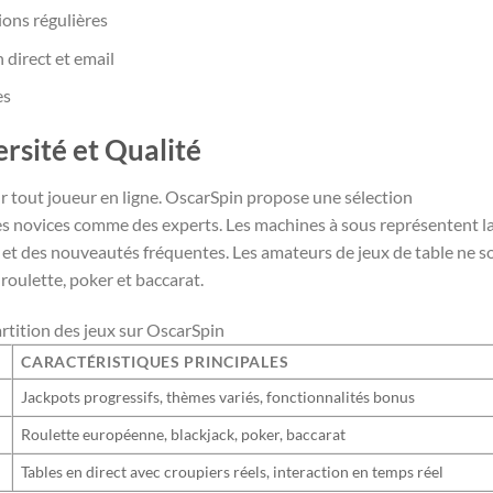
ons régulières
 direct et email
es
ersité et Qualité
our tout joueur en ligne. OscarSpin propose une sélection
s novices comme des experts. Les machines à sous représentent l
es et des nouveautés fréquentes. Les amateurs de jeux de table ne s
 roulette, poker et baccarat.
rtition des jeux sur OscarSpin
CARACTÉRISTIQUES PRINCIPALES
Jackpots progressifs, thèmes variés, fonctionnalités bonus
Roulette européenne, blackjack, poker, baccarat
Tables en direct avec croupiers réels, interaction en temps réel