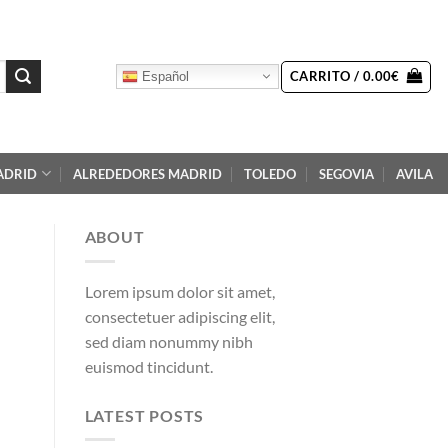
CARRITO /
0.00
€
Español
ADRID
ALREDEDORES MADRID
TOLEDO
SEGOVIA
AVILA
ABOUT
Lorem ipsum dolor sit amet,
consectetuer adipiscing elit,
sed diam nonummy nibh
euismod tincidunt.
LATEST POSTS