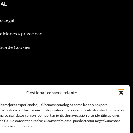
GAL
o Legal
iciones y privacidad
tica de Cookies
Gestionar consentimiento
las mejores experiencias, utilizamos tecnologías como las cookies para
 acceder a la información del dispositivo. El consentimiento de estas tecnologías
á procesar datos como el comportamiento de navegación o las identificaciones
e sitio. No consentir o retirar el consentimiento, puede afectar negativamente a
terísticas y funciones.