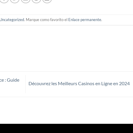
Uncategorized
. Marque como favorito el
Enlace permanente
.
ce : Guide
Découvrez les Meilleurs Casinos en Ligne en 2024