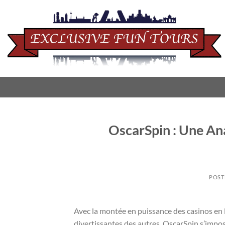
Saltar
al
contenido
OscarSpin : Une An
POST
Avec la montée en puissance des casinos en li
divertissantes des autres. OscarSpin s’imp