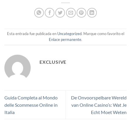
Esta entrada fue publicada en
Uncategorized
. Marque como favorito el
Enlace permanente
.
EXCLUSIVE
Guida Completa al Mondo
De Onvoorspelbare Wereld
delle Scommesse Online in
van Online Casino’s: Wat Je
Italia
Echt Moet Weten