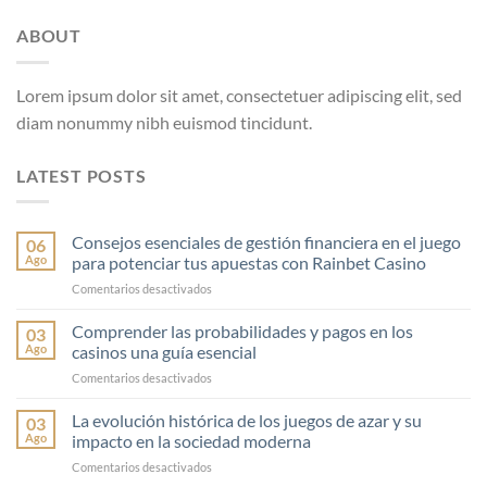
ABOUT
Lorem ipsum dolor sit amet, consectetuer adipiscing elit, sed
diam nonummy nibh euismod tincidunt.
LATEST POSTS
Consejos esenciales de gestión financiera en el juego
06
Ago
para potenciar tus apuestas con Rainbet Casino
en
Comentarios desactivados
Consejos
esenciales
Comprender las probabilidades y pagos en los
03
de
Ago
casinos una guía esencial
gestión
en
Comentarios desactivados
financiera
Comprender
en
las
La evolución histórica de los juegos de azar y su
el
03
probabilidades
juego
Ago
impacto en la sociedad moderna
y
para
en
Comentarios desactivados
pagos
potenciar
La