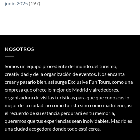
junio 2025
(197)
NOSOTROS
Somos un equipo procedente del mundo del turismo,
creatividad y de la organización de eventos. Nos encanta
crear y pasarlo bien, así surge Exclusive Fun Tours, como una
empresa que ofrece lo mejor de Madrid y alrededores,
organizadora de visitas turísticas para que que conozcas lo
mejor de la ciudad, no como turista sino como madrileño, así
el recuerdo de su estancia perdurará en tu memoria,
queremos que tus experiencias sean inolvidables. Madrid es
una ciudad acogedora donde todo está cerca.