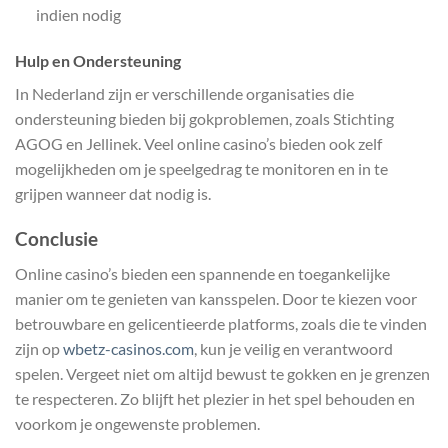
indien nodig
Hulp en Ondersteuning
In Nederland zijn er verschillende organisaties die
ondersteuning bieden bij gokproblemen, zoals Stichting
AGOG en Jellinek. Veel online casino’s bieden ook zelf
mogelijkheden om je speelgedrag te monitoren en in te
grijpen wanneer dat nodig is.
Conclusie
Online casino’s bieden een spannende en toegankelijke
manier om te genieten van kansspelen. Door te kiezen voor
betrouwbare en gelicentieerde platforms, zoals die te vinden
zijn op
wbetz-casinos.com
, kun je veilig en verantwoord
spelen. Vergeet niet om altijd bewust te gokken en je grenzen
te respecteren. Zo blijft het plezier in het spel behouden en
voorkom je ongewenste problemen.