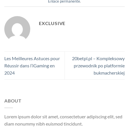
Enlace permanente
.
EXCLUSIVE
Les Meilleures Astuces pour
20betpl.pl – Kompleksowy
Réussir dans l’iGaming en
przewodnik po platformie
2024
bukmacherskiej
ABOUT
Lorem ipsum dolor sit amet, consectetuer adipiscing elit, sed
diam nonummy nibh euismod tincidunt.