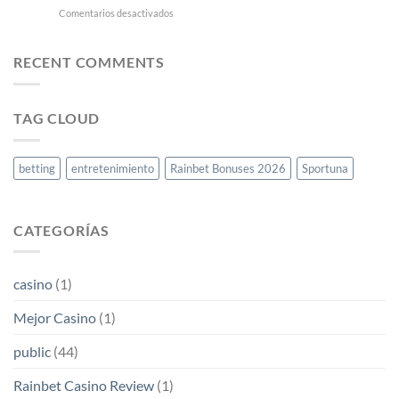
y
en
Comentarios desactivados
depósitos
su
Guía
y
impacto
de
retiros
en
New
RECENT COMMENTS
con
la
Vegas
criptomonedas
sociedad
Casino
seguras
moderna
2026:
TAG CLOUD
cómo
reclamar
tu
bono
betting
entretenimiento
Rainbet Bonuses 2026
Sportuna
y
comenzar
a
ganar
CATEGORÍAS
casino
(1)
Mejor Casino
(1)
public
(44)
Rainbet Casino Review
(1)