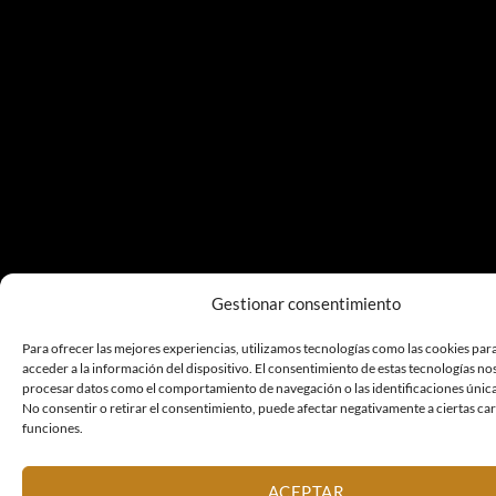
Gestionar consentimiento
Para ofrecer las mejores experiencias, utilizamos tecnologías como las cookies par
acceder a la información del dispositivo. El consentimiento de estas tecnologías no
procesar datos como el comportamiento de navegación o las identificaciones únicas 
No consentir o retirar el consentimiento, puede afectar negativamente a ciertas car
funciones.
ACEPTAR