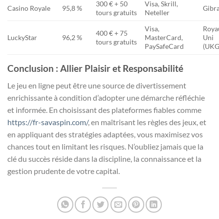
300 € + 50
Visa, Skrill,
Casino Royale
95,8 %
Gibra
tours gratuits
Neteller
Visa,
Roya
400 € + 75
LuckyStar
96,2 %
MasterCard,
Uni
tours gratuits
PaySafeCard
(UKG
Conclusion : Allier Plaisir et Responsabilité
Le jeu en ligne peut être une source de divertissement
enrichissante à condition d’adopter une démarche réfléchie
et informée. En choisissant des plateformes fiables comme
https://fr-savaspin.com/
, en maîtrisant les règles des jeux, et
en appliquant des stratégies adaptées, vous maximisez vos
chances tout en limitant les risques. N’oubliez jamais que la
clé du succès réside dans la discipline, la connaissance et la
gestion prudente de votre capital.