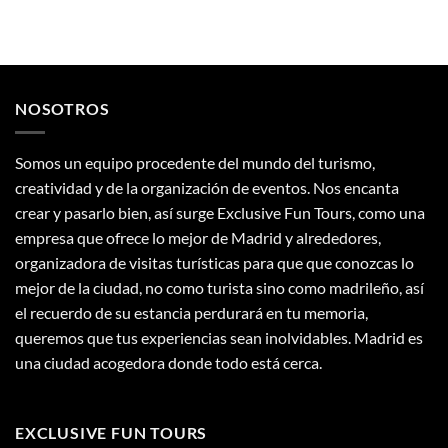
NOSOTROS
Somos un equipo procedente del mundo del turismo,
creatividad y de la organización de eventos. Nos encanta
crear y pasarlo bien, así surge Exclusive Fun Tours, como una
empresa que ofrece lo mejor de Madrid y alrededores,
organizadora de visitas turísticas para que que conozcas lo
mejor de la ciudad, no como turista sino como madrileño, así
el recuerdo de su estancia perdurará en tu memoria,
queremos que tus experiencias sean inolvidables. Madrid es
una ciudad acogedora donde todo está cerca.
EXCLUSIVE FUN TOURS