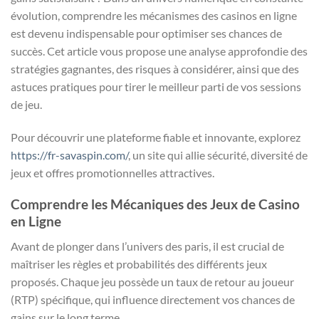
évolution, comprendre les mécanismes des casinos en ligne
est devenu indispensable pour optimiser ses chances de
succès. Cet article vous propose une analyse approfondie des
stratégies gagnantes, des risques à considérer, ainsi que des
astuces pratiques pour tirer le meilleur parti de vos sessions
de jeu.
Pour découvrir une plateforme fiable et innovante, explorez
https://fr-savaspin.com/
, un site qui allie sécurité, diversité de
jeux et offres promotionnelles attractives.
Comprendre les Mécaniques des Jeux de Casino
en Ligne
Avant de plonger dans l’univers des paris, il est crucial de
maîtriser les règles et probabilités des différents jeux
proposés. Chaque jeu possède un taux de retour au joueur
(RTP) spécifique, qui influence directement vos chances de
gains sur le long terme.