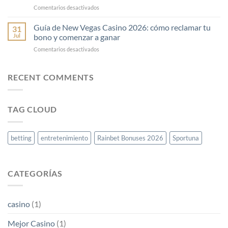
una
Rainbet
en
Comentarios desactivados
los
guía
Casino
Godz
juegos
esencial
Casino:
Guía de New Vegas Casino 2026: cómo reclamar tu
de
31
guía
azar
Jul
bono y comenzar a ganar
para
y
en
Comentarios desactivados
depósitos
su
Guía
y
impacto
de
retiros
en
New
RECENT COMMENTS
con
la
Vegas
criptomonedas
sociedad
Casino
seguras
moderna
2026:
TAG CLOUD
cómo
reclamar
tu
bono
betting
entretenimiento
Rainbet Bonuses 2026
Sportuna
y
comenzar
a
ganar
CATEGORÍAS
casino
(1)
Mejor Casino
(1)