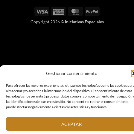
Visa
American
MasterCard
PayPal
Express
Copyright 2026 ©
Iniciativas Especiales
Gestionar consentimiento
Para ofrecer las mejores experiencias, utilizamos tecnologías como las cookies par
almacenar y/o acceder a la información del dispositivo. El consentimiento de estas
tecnologías nos permitirá procesar datos como el comportamiento de navegación 
las identificaciones únicas en este sitio. No consentir o retirar el consentimiento,
puede afectar negativamente a ciertas características y funciones.
ACEPTAR