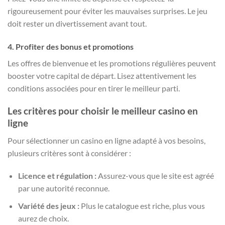
rigoureusement pour éviter les mauvaises surprises. Le jeu
doit rester un divertissement avant tout.
4. Profiter des bonus et promotions
Les offres de bienvenue et les promotions régulières peuvent
booster votre capital de départ. Lisez attentivement les
conditions associées pour en tirer le meilleur parti.
Les critères pour choisir le meilleur casino en
ligne
Pour sélectionner un casino en ligne adapté à vos besoins,
plusieurs critères sont à considérer :
Licence et régulation :
Assurez-vous que le site est agréé
par une autorité reconnue.
Variété des jeux :
Plus le catalogue est riche, plus vous
aurez de choix.