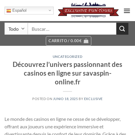
Saltar
al
Español
contenido
Buscar
por:
CARRITO /
0.00
€
UNCATEGORIZED
Découvrez l’univers passionnant des
casinos en ligne sur savaspin-
online.fr
POSTED ON
JUNIO 18, 2025
BY
EXCLUSIVE
Le monde des casinos en ligne ne cesse de se développer,
offrant aux joueurs une expérience immersive et
divertissante depuis le confort de leur domicile. Grâce à des