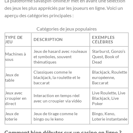
La plateforme savaspin-online.fr met en avant une sélection
des jeux les plus appréciés par les joueurs en ligne. Voici un
aperçu des catégories principales :
Catégories de jeux populaires
TYPE DE
EXEMPLES
DESCRIPTION
JEU
CÉLÈBRES
Jeux de hasard avec rouleaux
Starburst, Gonzo’s
Machines à
et symboles, souvent
Quest, Book of
sous
thématiques
Dead
Classiques comme le
Blackjack, Roulette
Jeux de
blackjack, la roulette et le
européenne,
table
baccarat
Baccarat
Jeux avec
Live Roulette, Live
Interaction en temps réel
croupier en
Blackjack, Live
avec un croupier via vidéo
direct
Poker
Jeux de
Jeux de tirage comme le
Bingo, Keno,
loterie
bingo ou le keno
Loterie instantanée
Comment bien débuter sur un casino en ligne ?