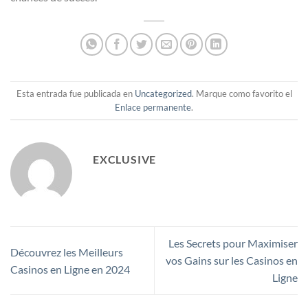
Esta entrada fue publicada en
Uncategorized
. Marque como favorito el
Enlace permanente
.
EXCLUSIVE
Les Secrets pour Maximiser
Découvrez les Meilleurs
vos Gains sur les Casinos en
Casinos en Ligne en 2024
Ligne