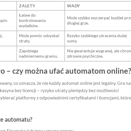
ZALETY
WADY
Łatwe do
Może szybko wyczerpać budżet prz
spin.
kontrolowania
długiej grze.
wydatków.
j,
Może pomóc odzyskać
Ryzyko szybkiego utracenia dużej
straty.
sumy.
Zapobiega
Nie gwarantuje wygranej, ale chron
nadmiernemu graniu.
zdrowie psychiczne.
wo – czy można ufać automatom online
wany, co oznacza, że nie każdy automat online jest legalny. Gra na
kasyna bez licencji – ryzyko utraty pieniędzy bez możliwości
ybierać platformy z odpowiednimi certyfikatami i licencjami, któr
ze automatu?
two Finansów lub inne uznane organy.