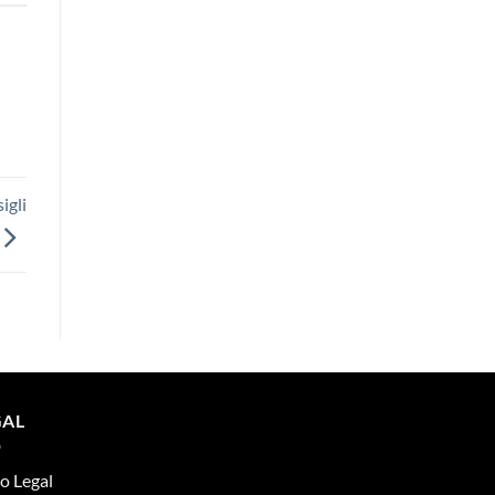
igli
GAL
o Legal