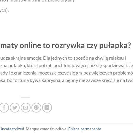
ych).
maty online to rozrywka czy pułapka?
udza skrajne emocje. Dla jednych to sposób na chwilę relaksu i
zna pułapka, która potrafi pochłonąć więcej niż się spodziewali. Je
sady i ograniczenia, możesz cieszyć się grą bez większych problem
eka, bo fortuna bywa kapryśna, a bębny nie zawsze kręcą się na tw
Uncategorized
. Marque como favorito el
Enlace permanente
.