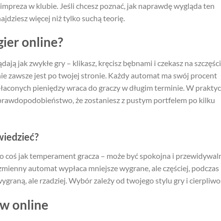
a impreza w klubie. Jeśli chcesz poznać, jak naprawdę wygląda ten
ajdziesz więcej niż tylko suchą teorię.
gier online?
ają jak zwykłe gry – klikasz, kręcisz bębnami i czekasz na szczęści
ie zawsze jest po twojej stronie. Każdy automat ma swój procent
wpłaconych pieniędzy wraca do graczy w długim terminie. W prakty
 prawdopodobieństwo, że zostaniesz z pustym portfelem po kilku
wiedzieć?
o coś jak temperament gracza – może być spokojna i przewidywal
mienny automat wypłaca mniejsze wygrane, ale częściej, podczas
raną, ale rzadziej. Wybór zależy od twojego stylu gry i cierpliwoś
w online