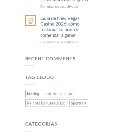
los
en
Comentarios desactivados
juegos
Godz
de
Casino:
azar
Guía de New Vegas
31
guía
y
Jul
Casino 2026: cómo
para
su
reclamar tu bono y
depósitos
impacto
comenzar a ganar
y
en
retiros
la
en
Comentarios desactivados
con
sociedad
Guía
criptomonedas
moderna
de
seguras
New
RECENT COMMENTS
Vegas
Casino
2026:
TAG CLOUD
cómo
reclamar
tu
bono
betting
entretenimiento
y
comenzar
Rainbet Bonuses 2026
Sportuna
a
ganar
CATEGORÍAS