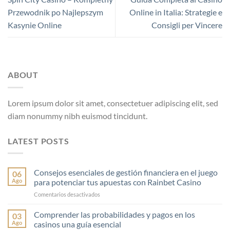
Przewodnik po Najlepszym
Online in Italia: Strategie e
Kasynie Online
Consigli per Vincere
ABOUT
Lorem ipsum dolor sit amet, consectetuer adipiscing elit, sed
diam nonummy nibh euismod tincidunt.
LATEST POSTS
Consejos esenciales de gestión financiera en el juego
06
Ago
para potenciar tus apuestas con Rainbet Casino
en
Comentarios desactivados
Consejos
esenciales
Comprender las probabilidades y pagos en los
03
de
Ago
casinos una guía esencial
gestión