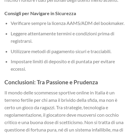
Consigli per Navigare in Sicurezza
Verificare sempre la licenza AAMS/ADM del bookmaker.
Leggere attentamente termini e condizioni prima di
registrarsi.
Utilizzare metodi di pagamento sicuri e tracciabili.
Impostare limiti di deposito e di puntata per evitare
eccessi.
Conclusioni: Tra Passione e Prudenza
Il mondo delle scommesse sportive online in Italia è un
terreno fertile per chi ama il brivido della sfida, ma non è
certo un gioco da ragazzi. Tra strategie, tecnologia e
regolamentazione, il giocatore deve muoversi con occhio
critico e una buona dose di scetticismo. Non si tratta di una
questione di fortuna pura, né di un sistema infallibile, ma di