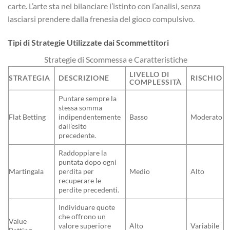
carte. L’arte sta nel bilanciare l’istinto con l’analisi, senza
lasciarsi prendere dalla frenesia del gioco compulsivo.
Tipi di Strategie Utilizzate dai Scommettitori
Strategie di Scommessa e Caratteristiche
LIVELLO DI
STRATEGIA
DESCRIZIONE
RISCHIO
COMPLESSITÀ
Puntare sempre la
stessa somma
Flat Betting
indipendentemente
Basso
Moderato
dall’esito
precedente.
Raddoppiare la
puntata dopo ogni
Martingala
perdita per
Medio
Alto
recuperare le
perdite precedenti.
Individuare quote
che offrono un
Value
valore superiore
Alto
Variabile