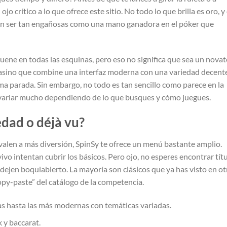
jo crítico a lo que ofrece este sitio. No todo lo que brilla es oro, y
en ser tan engañosas como una mano ganadora en el póker que
ene en todas las esquinas, pero eso no significa que sea un nova
n casino que combine una interfaz moderna con una variedad decent
ma parada. Sin embargo, no todo es tan sencillo como parece en la
e variar mucho dependiendo de lo que busques y cómo juegues.
edad o déjà vu?
ivalen a más diversión, SpinSy te ofrece un menú bastante amplio.
vivo intentan cubrir los básicos. Pero ojo, no esperes encontrar tít
dejen boquiabierto. La mayoría son clásicos que ya has visto en ot
opy-paste” del catálogo de la competencia.
as hasta las más modernas con temáticas variadas.
 y baccarat.