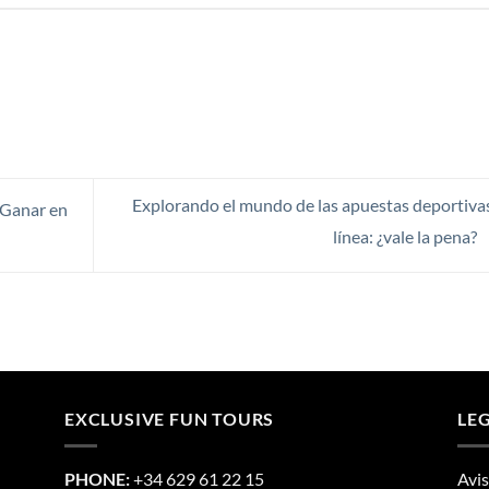
Explorando el mundo de las apuestas deportiva
 Ganar en
línea: ¿vale la pena?
EXCLUSIVE FUN TOURS
LE
PHONE:
+34 629 61 22 15
Avis