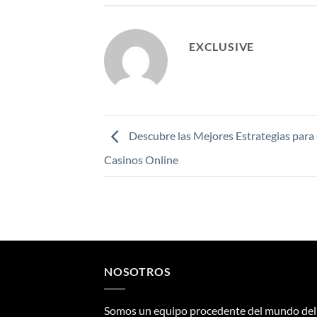
EXCLUSIVE
Descubre las Mejores Estrategias para
Casinos Online
NOSOTROS
Somos un equipo procedente del mundo del