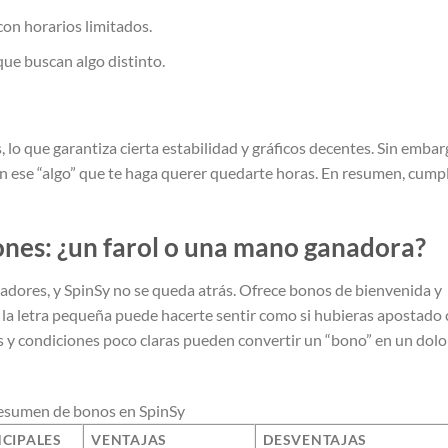
con horarios limitados.
que buscan algo distinto.
lo que garantiza cierta estabilidad y gráficos decentes. Sin embar
in ese “algo” que te haga querer quedarte horas. En resumen, cumpl
ones: ¿un farol o una mano ganadora?
gadores, y SpinSy no se queda atrás. Ofrece bonos de bienvenida y
 la letra pequeña puede hacerte sentir como si hubieras apostado
s y condiciones poco claras pueden convertir un “bono” en un dolo
esumen de bonos en SpinSy
NCIPALES
VENTAJAS
DESVENTAJAS