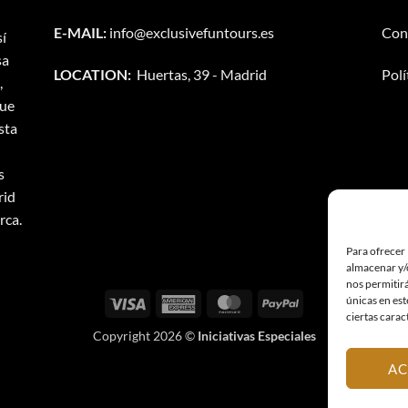
E-MAIL:
info@exclusivefuntours.es
Cond
sí
sa
LOCATION:
Huertas, 39 - Madrid
Polí
,
que
sta
s
rid
rca.
Para ofrecer 
almacenar y/o
nos permitir
únicas en est
Visa
American
MasterCard
PayPal
ciertas carac
Express
Copyright 2026 ©
Iniciativas Especiales
AC