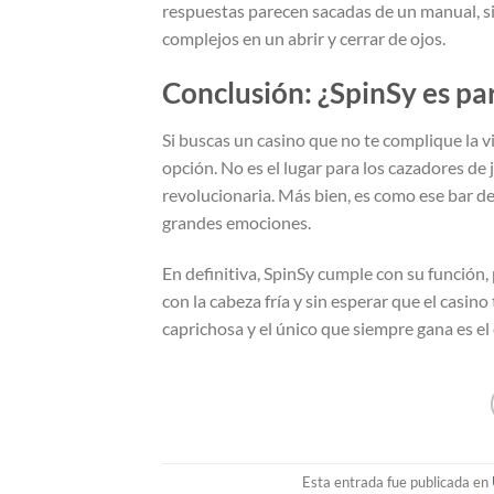
respuestas parecen sacadas de un manual, s
complejos en un abrir y cerrar de ojos.
Conclusión: ¿SpinSy es pa
Si buscas un casino que no te complique la v
opción. No es el lugar para los cazadores de
revolucionaria. Más bien, es como ese bar d
grandes emociones.
En definitiva, SpinSy cumple con su función, 
con la cabeza fría y sin esperar que el casino 
caprichosa y el único que siempre gana es el 
Esta entrada fue publicada en