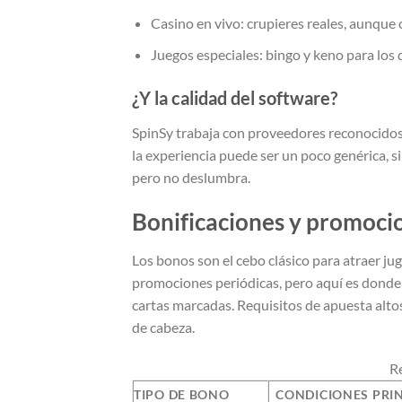
Casino en vivo: crupieres reales, aunque 
Juegos especiales: bingo y keno para los 
¿Y la calidad del software?
SpinSy trabaja con proveedores reconocidos, 
la experiencia puede ser un poco genérica, s
pero no deslumbra.
Bonificaciones y promoci
Los bonos son el cebo clásico para atraer ju
promociones periódicas, pero aquí es donde
cartas marcadas. Requisitos de apuesta alto
de cabeza.
R
TIPO DE BONO
CONDICIONES PRI