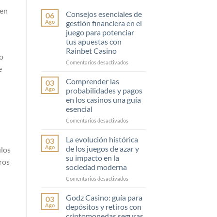
 en
Consejos esenciales de
06
Ago
gestión financiera en el
juego para potenciar
tus apuestas con
Rainbet Casino
to
en
Comentarios desactivados
e
Consejos
esenciales
Comprender las
03
de
Ago
probabilidades y pagos
gestión
en los casinos una guía
financiera
esencial
en
el
en
Comentarios desactivados
juego
Comprender
para
las
La evolución histórica
03
potenciar
probabilidades
Ago
de los juegos de azar y
ulos
tus
y
su impacto en la
ros
apuestas
pagos
sociedad moderna
con
en
Rainbet
los
en
Comentarios desactivados
Casino
casinos
La
una
evolución
Godz Casino: guía para
03
guía
histórica
Ago
depósitos y retiros con
esencial
de
criptomonedas seguras