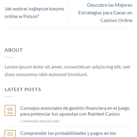
Descubre las Mejores
Jak wybrać najlepsze kasyno
Estrategias para Ganar en
online w Polsce?
Casinos Online
ABOUT
Lorem ipsum dolor sit amet, consectetuer adipiscing elit, sed
diam nonummy nibh euismod tincidunt.
LATEST POSTS
Consejos esenciales de gestión financiera en el juego
06
Ago
para potenciar tus apuestas con Rainbet Casino
en
Comentarios desactivados
Consejos
esenciales
Comprender las probabilidades y pagos en los
03
de