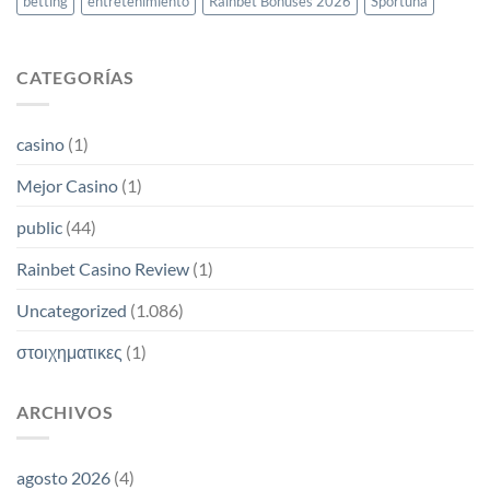
betting
entretenimiento
Rainbet Bonuses 2026
Sportuna
y
comenzar
a
ganar
CATEGORÍAS
casino
(1)
Mejor Casino
(1)
public
(44)
Rainbet Casino Review
(1)
Uncategorized
(1.086)
στοιχηματικες
(1)
ARCHIVOS
agosto 2026
(4)