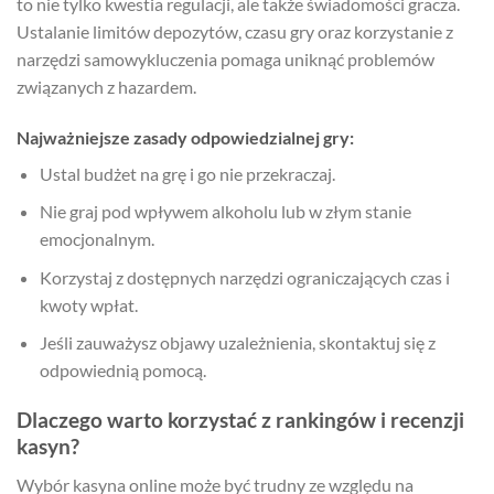
to nie tylko kwestia regulacji, ale także świadomości gracza.
Ustalanie limitów depozytów, czasu gry oraz korzystanie z
narzędzi samowykluczenia pomaga uniknąć problemów
związanych z hazardem.
Najważniejsze zasady odpowiedzialnej gry:
Ustal budżet na grę i go nie przekraczaj.
Nie graj pod wpływem alkoholu lub w złym stanie
emocjonalnym.
Korzystaj z dostępnych narzędzi ograniczających czas i
kwoty wpłat.
Jeśli zauważysz objawy uzależnienia, skontaktuj się z
odpowiednią pomocą.
Dlaczego warto korzystać z rankingów i recenzji
kasyn?
Wybór kasyna online może być trudny ze względu na