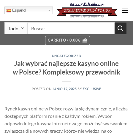
Saltar
al
Español
contenido
Buscar
por:
CARRITO /
0.00
€
UNCATEGORIZED
Jak wybrać najlepsze kasyno online
w Polsce? Kompleksowy przewodnik
POSTED ON
JUNIO 17, 2025
BY
EXCLUSIVE
Rynek kasyn online w Polsce rozwija się dynamicznie, a liczba
dostępnych platform rośnie z każdym rokiem. Wybór
odpowiedniego kasyna internetowego może być wyzwaniem,
zwłaszcza dla nowych graczy, którzy nie wiedzą, na co