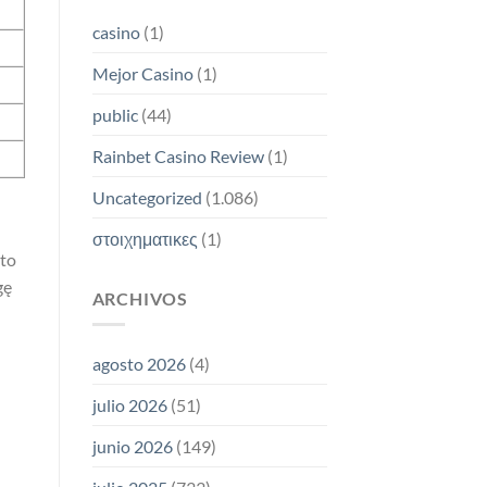
casino
(1)
Mejor Casino
(1)
public
(44)
Rainbet Casino Review
(1)
Uncategorized
(1.086)
στοιχηματικες
(1)
 to
gę
ARCHIVOS
agosto 2026
(4)
julio 2026
(51)
junio 2026
(149)