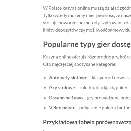
W Polsce kasyna online muszą działać zgodn
Tylko wtedy możemy mieć pewność, że nasze 
stosuje nowoczesne metody szyfrowania dany
limity depozytów czy możliwość samowyklu
Popularne typy gier dost
Kasyna online oferują różnorodne gry, które
Oto najczęściej spotykane kategorie:
Automaty slotowe
– klasyczne i nowocz
Gry stołowe
– ruletka, blackjack, poker c
Kasyno na żywo
– gry prowadzone przez
Video poker
– połączenie pokera i autom
Przykładowa tabela porównawcza 