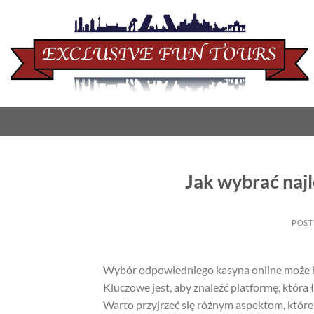
Saltar
al
contenido
Jak wybrać najl
POST
Wybór odpowiedniego kasyna online może by
Kluczowe jest, aby znaleźć platformę, która
Warto przyjrzeć się różnym aspektom, które 