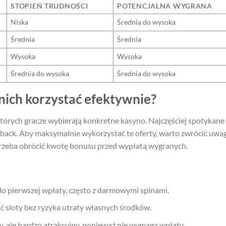
STOPIEŃ TRUDNOŚCI
POTENCJALNA WYGRANA
Niska
Średnia do wysoka
Średnia
Średnia
Wysoka
Wysoka
Średnia do wysoka
Średnia do wysoka
 nich korzystać efektywnie?
órych gracze wybierają konkretne kasyno. Najczęściej spotykane
back. Aby maksymalnie wykorzystać te oferty, warto zwrócić uwa
y trzeba obrócić kwotę bonusu przed wypłatą wygranych.
 pierwszej wpłaty, często z darmowymi spinami.
sloty bez ryzyka utraty własnych środków.
y, ale bardzo atrakcyjny, ponieważ nie wymaga wpłaty.