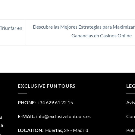
Descubre las Mejores Estrategias para Maximizar
Triunfar en
Ganancias en Casinos Online
EXCLUSIVE FUN TOURS
LE
PHONE:
+34 629 61 22 15
Avis
E-MAIL:
info@exclusivefuntours.es
Cond
sí
sa
LOCATION:
Huertas, 39 - Madrid
Polí
,