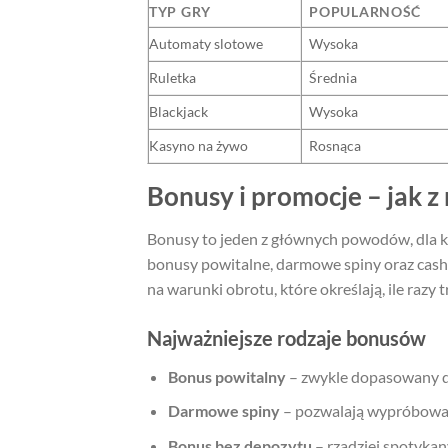
TYP GRY
POPULARNOŚĆ
Automaty slotowe
Wysoka
Ruletka
Średnia
Blackjack
Wysoka
Kasyno na żywo
Rosnąca
Bonusy i promocje – jak z
Bonusy to jeden z głównych powodów, dla kt
bonusy powitalne, darmowe spiny oraz cash
na warunki obrotu, które określają, ile raz
Najważniejsze rodzaje bonusów
Bonus powitalny
– zwykle dopasowany do
Darmowe spiny
– pozwalają wypróbować 
Bonus bez depozytu
– rzadziej spotykan