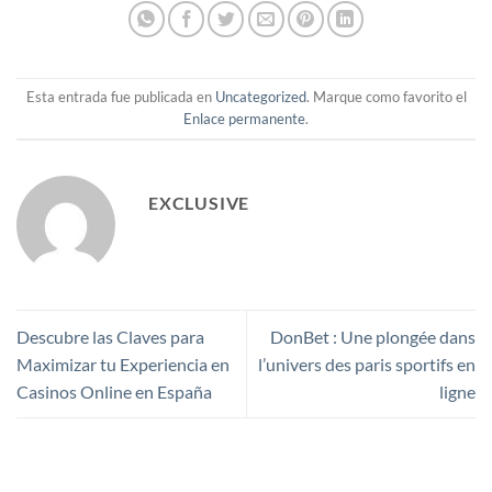
Esta entrada fue publicada en
Uncategorized
. Marque como favorito el
Enlace permanente
.
EXCLUSIVE
Descubre las Claves para
DonBet : Une plongée dans
Maximizar tu Experiencia en
l’univers des paris sportifs en
Casinos Online en España
ligne