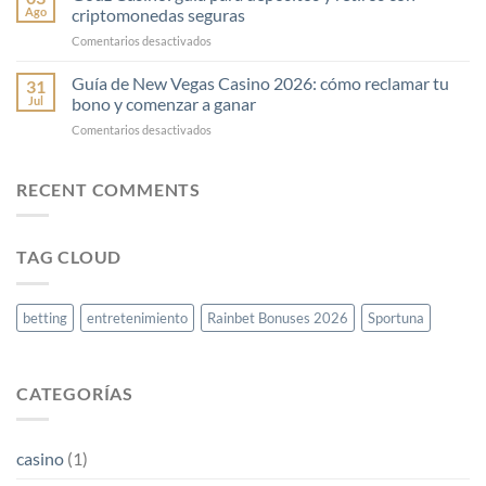
histórica
casinos
Ago
criptomonedas seguras
con
de
una
Rainbet
en
Comentarios desactivados
los
guía
Casino
Godz
juegos
esencial
Casino:
Guía de New Vegas Casino 2026: cómo reclamar tu
de
31
guía
azar
Jul
bono y comenzar a ganar
para
y
en
Comentarios desactivados
depósitos
su
Guía
y
impacto
de
retiros
en
New
RECENT COMMENTS
con
la
Vegas
criptomonedas
sociedad
Casino
seguras
moderna
2026:
TAG CLOUD
cómo
reclamar
tu
bono
betting
entretenimiento
Rainbet Bonuses 2026
Sportuna
y
comenzar
a
ganar
CATEGORÍAS
casino
(1)