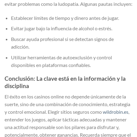
evitar problemas como la ludopatía. Algunas pautas incluyen:
Establecer límites de tiempo y dinero antes de jugar.
Evitar jugar bajo la influencia de alcohol o estrés.
Buscar ayuda profesional si se detectan signos de
adicción.
Utilizar herramientas de autoexclusión y control
disponibles en plataformas confiables.
Conclusión: La clave está en la información y la
disciplina
El éxito en los casinos online no depende únicamente de la
suerte, sino de una combinación de conocimiento, estrategia
y control emocional. Elegir sitios seguros como
wildrobin.es
,
entender los juegos, aplicar tácticas adecuadas y mantener
una actitud responsable son los pilares para disfrutar y,
potencialmente, obtener ganancias. Recuerda siempre que el