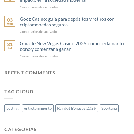
y
para
en
Comentarios desactivados
pagos
potenciar
La
en
tus
evolución
Godz Casino: guía para depósitos y retiros con
los
03
apuestas
histórica
casinos
Ago
criptomonedas seguras
con
de
una
Rainbet
en
Comentarios desactivados
los
guía
Casino
Godz
juegos
esencial
Casino:
Guía de New Vegas Casino 2026: cómo reclamar tu
de
31
guía
azar
Jul
bono y comenzar a ganar
para
y
en
Comentarios desactivados
depósitos
su
Guía
y
impacto
de
retiros
en
New
RECENT COMMENTS
con
la
Vegas
criptomonedas
sociedad
Casino
seguras
moderna
2026:
TAG CLOUD
cómo
reclamar
tu
bono
betting
entretenimiento
Rainbet Bonuses 2026
Sportuna
y
comenzar
a
ganar
CATEGORÍAS