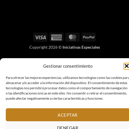
Visa
American
MasterCard
PayPal
Express
Copyright 2026 ©
Iniciativas Especiales
Gestionar consentimiento
Para ofrecer las mejores experiencias, utilizamos tecnologías como las cookies par
almacenar y/o acceder a la información del dispositivo. El consentimiento de estas
tecnologías nos permitirá procesar datos como el comportamiento de navegación
o las identificaciones únicas en este sitio. No consentir o retirar el consentimiento,
puede afectar negativamente a ciertas características y funciones.
ACEPTAR
DENEGAR