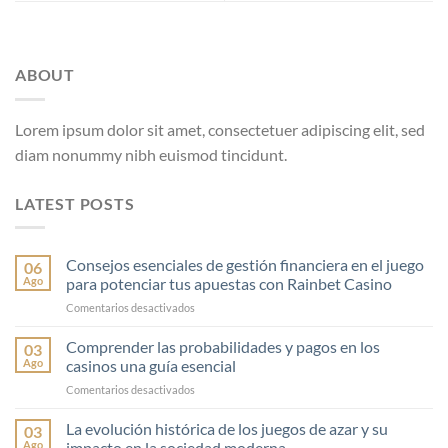
ABOUT
Lorem ipsum dolor sit amet, consectetuer adipiscing elit, sed
diam nonummy nibh euismod tincidunt.
LATEST POSTS
Consejos esenciales de gestión financiera en el juego
06
Ago
para potenciar tus apuestas con Rainbet Casino
en
Comentarios desactivados
Consejos
esenciales
Comprender las probabilidades y pagos en los
03
de
Ago
casinos una guía esencial
gestión
en
Comentarios desactivados
financiera
Comprender
en
las
La evolución histórica de los juegos de azar y su
el
03
probabilidades
juego
Ago
impacto en la sociedad moderna