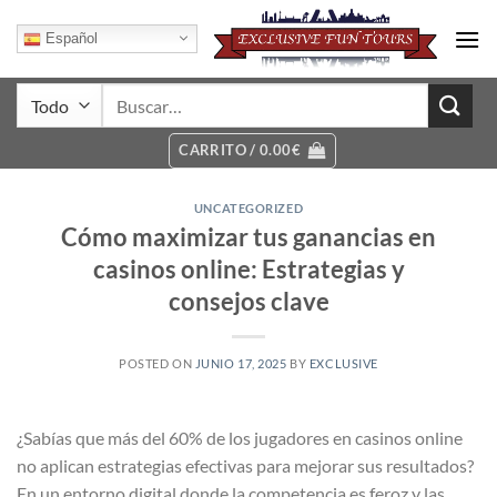
Saltar
al
Español
contenido
Buscar
por:
CARRITO /
0.00
€
UNCATEGORIZED
Cómo maximizar tus ganancias en
casinos online: Estrategias y
consejos clave
POSTED ON
JUNIO 17, 2025
BY
EXCLUSIVE
¿Sabías que más del 60% de los jugadores en casinos online
no aplican estrategias efectivas para mejorar sus resultados?
En un entorno digital donde la competencia es feroz y las