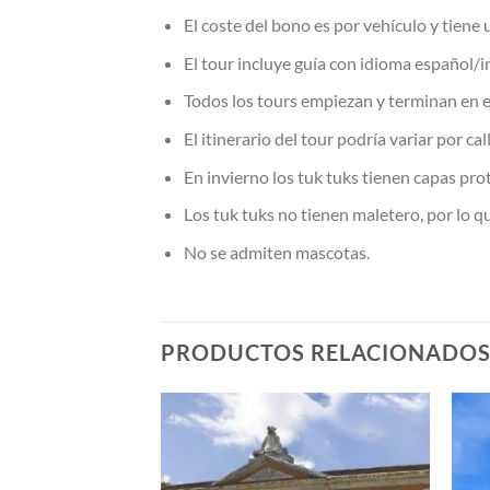
El coste del bono es por vehículo y tiene
El tour incluye guía con idioma español/i
Todos los tours empiezan y terminan en 
El itinerario del tour podría variar por ca
En invierno los tuk tuks tienen capas prot
Los tuk tuks no tienen maletero, por lo qu
No se admiten mascotas.
PRODUCTOS RELACIONADO