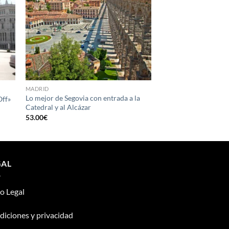
MADRID
Lo mejor de Segovia con entrada a la
Off»
Catedral y al Alcázar
53.00
€
GAL
o Legal
iciones y privacidad