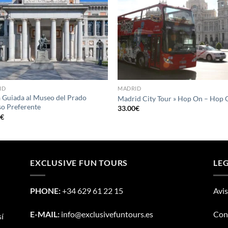
ID
MADRID
a Guiada al Museo del Prado
Madrid City Tour » Hop On – Hop 
o Preferente
33.00
€
0
€
EXCLUSIVE FUN TOURS
LE
PHONE:
+34 629 61 22 15
Avis
E-MAIL:
info@exclusivefuntours.es
Cond
sí