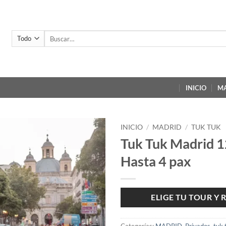
Buscar
por:
INICIO
M
INICIO
/
MADRID
/
TUK TUK
Tuk Tuk Madrid 1
Hasta 4 pax
ELIGE TU TOUR Y 
Categorías:
MADRID
,
Privados
,
tuk 