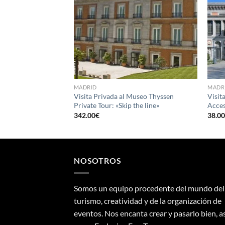
S
 Normal
MADRID
MADR
Visita Privada al Museo Thyssen
Visit
Private Tour: «Skip the line»
Acces
342.00
€
38.0
NOSOTROS
Somos un equipo procedente del mundo del
turismo, creatividad y de la organización de
eventos. Nos encanta crear y pasarlo bien, a